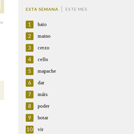
ESTA SEMANA
ESTE MES
va
1
baio
2
maino
3
cerzo
4
cello
5
mapache
6
dar
7
máis
8
poder
9
botar
10
vir