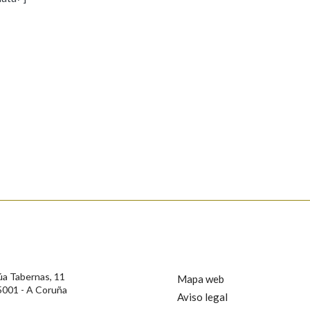
s
Pertence a
AXUDA NA BUSCA
LIMPAR
BUSCA
rotección de Datos de Carácter Persoal, a Real Academia Galega informa a
, así como calquera outra información de carácter persoal, que estes datos
confidencial e incorporados aos seus ficheiros informáticos. Así mesmo, os
ificación, oposición e cancelación dos seus datos poñéndose en contacto
úa Tabernas, 11
Mapa web
5001 - A Coruña
Aviso legal
privacidade