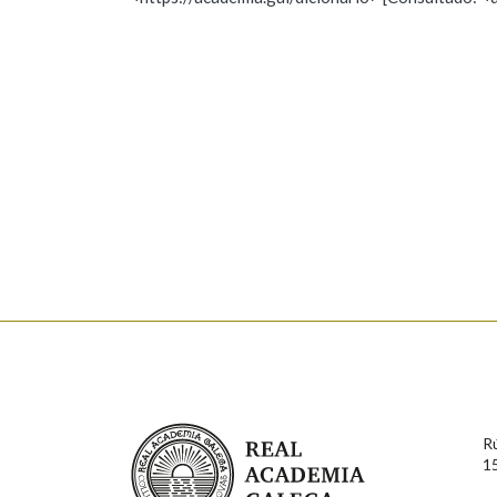
Nome
Apelido
Marcas gramaticais
Enderezo electrónico
Comentario
En cumprimento da normativa vixente en materia de P
aqueles usuarios que faciliten o seu correo electrónico
serán obxecto de tratamento automatizado de carácter 
Real Academia Galega
usuarios poderán exercer o seu dereito de acceso, rect
R
connosco.
1
Lin e acepto as condicións da política de 