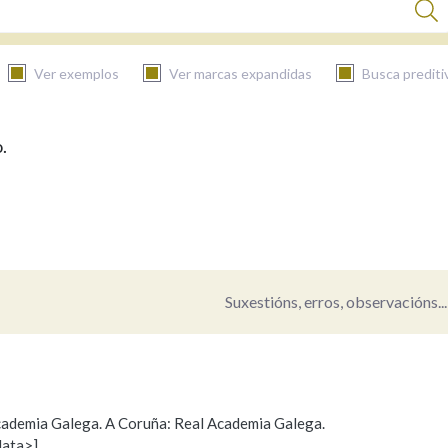
Ver exemplos
Ver marcas expandidas
Busca prediti
.
BUSCAR NO CONTIDO
Nas definicións
Nos exemplos
Suxestións, erros, observacións...
Na fraseoloxía
 Academia Galega. A Coruña: Real Academia Galega.
data>]