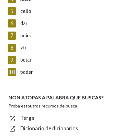
5
Lin e acepto as condicións da política de
cello
privacidade
6
dar
Introduce o código que aparece na imaxe:
7
máis
8
vir
9
botar
Texto de verificación
10
poder
NON ATOPAS A PALABRA QUE BUSCAS?
Enviar
Proba estoutros recursos de busca
Tergal
Dicionario de dicionarios