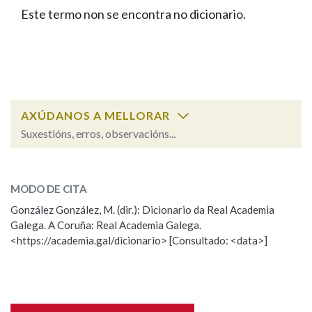
IDENTIDADE CORPORATIVA
Facebook
Twitter
Youtube
Instagram
Bluesky
Este termo non se encontra no dicionario.
BUSCAR NOS LEMAS
FIGURAS HOMENAXEADAS
MARCIAL DEL ADALID
HISTORIA
Comeza por
CASA-MUSEO EMILIA PARDO
BAZÁN
60 ANOS DLG
PRIMAVERA DAS LETRAS
Remata por
PORTAL DAS PALABRAS
AXÚDANOS A MELLORAR
Suxestións, erros, observacións...
Contén
ESCOLLE UNHA OPCIÓN:
MODO DE CITA
Observación
Falta unha voz
González González, M. (dir.): Dicionario da Real Academia
BUSCAR NO CONTIDO
Galega. A Coruña: Real Academia Galega.
Nome
<https://academia.gal/dicionario> [Consultado: <data>]
Nas definicións
Apelidos
Nos exemplos