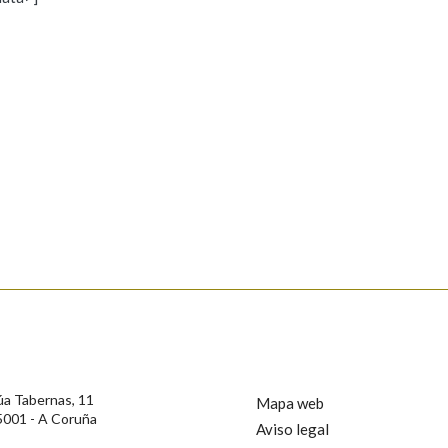
s
Pertence a
AXUDA NA BUSCA
LIMPAR
BUSCA
rotección de Datos de Carácter Persoal, a Real Academia Galega informa a
, así como calquera outra información de carácter persoal, que estes datos
confidencial e incorporados aos seus ficheiros informáticos. Así mesmo, os
ificación, oposición e cancelación dos seus datos poñéndose en contacto
úa Tabernas, 11
Mapa web
5001 - A Coruña
Aviso legal
privacidade