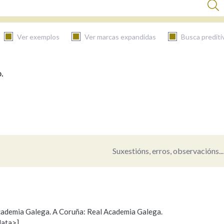
Ver exemplos
Ver marcas expandidas
Busca prediti
.
BUSCAR NO CONTIDO
Nas definicións
Nos exemplos
Suxestións, erros, observacións...
Na fraseoloxía
 Academia Galega. A Coruña: Real Academia Galega.
data>]