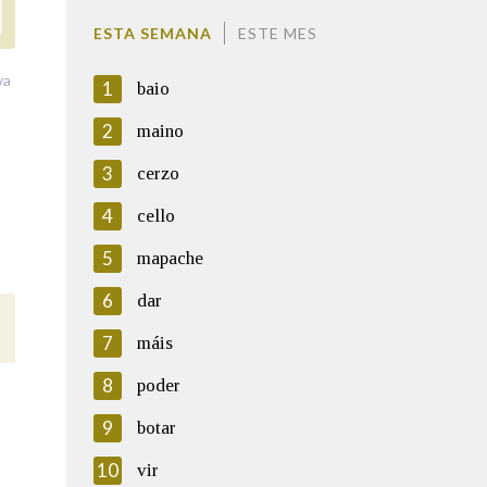
ESTA SEMANA
ESTE MES
va
1
baio
2
maino
3
cerzo
4
cello
5
mapache
6
dar
7
máis
8
poder
9
botar
10
vir