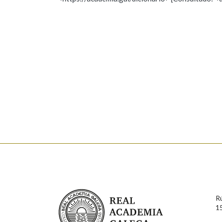
Nome
Apelido
Marcas gramaticais
Enderezo electrónico
Comentario
En cumprimento da normativa vixente en materia de P
aqueles usuarios que faciliten o seu correo electrónico
serán obxecto de tratamento automatizado de carácter 
Real Academia Galega
usuarios poderán exercer o seu dereito de acceso, rect
R
connosco.
1
Lin e acepto as condicións da política de 