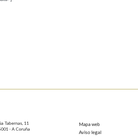
s
Pertence a
AXUDA NA BUSCA
LIMPAR
BUSCA
rotección de Datos de Carácter Persoal, a Real Academia Galega informa a
, así como calquera outra información de carácter persoal, que estes datos
confidencial e incorporados aos seus ficheiros informáticos. Así mesmo, os
ificación, oposición e cancelación dos seus datos poñéndose en contacto
úa Tabernas, 11
Mapa web
5001 - A Coruña
Aviso legal
privacidade