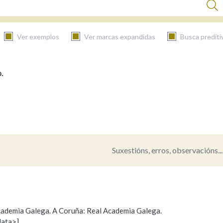
Ver exemplos
Ver marcas expandidas
Busca prediti
.
BUSCAR NO CONTIDO
Nas definicións
Nos exemplos
Suxestións, erros, observacións...
Na fraseoloxía
 Academia Galega. A Coruña: Real Academia Galega.
data>]