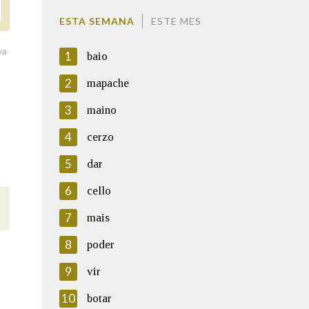
ESTA SEMANA
ESTE MES
va
1
baio
2
mapache
3
maino
4
cerzo
5
dar
6
cello
7
mais
8
poder
9
vir
10
botar