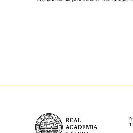
Nome
Apelido
Marcas gramaticais
Enderezo electrónico
Comentario
En cumprimento da normativa vixente en materia de P
aqueles usuarios que faciliten o seu correo electrónico
serán obxecto de tratamento automatizado de carácter 
Real Academia Galega
usuarios poderán exercer o seu dereito de acceso, rect
R
connosco.
1
Lin e acepto as condicións da política de 