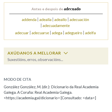
Antes e despois de
adecuado
Na fraseoloxía
addenda
adealla
adeallo
adecuación
adecuadamente
adecuar
adecuarse
adega
adegueiro
adelfa
OUTRAS OPCIÓNS DE BUSCA
Marcas gramaticais
AXÚDANOS A MELLORAR
Suxestións, erros, observacións...
Pertence a
adecuado
SOBRE A PALABRA:
MODO DE CITA
ESCOLLE UNHA OPCIÓN:
González González, M. (dir.): Dicionario da Real Academia
LIMPAR
BUSCA
Galega. A Coruña: Real Academia Galega.
Observación
Hai un erro na palabra
<https://academia.gal/dicionario> [Consultado: <data>]
Propoño mellorar a definición
Actualización
Falta unha voz