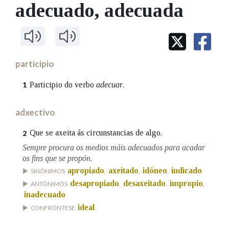
IDENTIDADE CORPORATIVA
adecuado
, adecuada
Facebook
Twitter
Youtube
Instagram
Bluesky
BUSCAR NOS LEMAS
FIGURAS HOMENAXEADAS
MARCIAL DEL ADALID
HISTORIA
Comeza por
CASA-MUSEO EMILIA PARDO
BAZÁN
60 ANOS DLG
PRIMAVERA DAS LETRAS
participio
Remata por
PORTAL DAS PALABRAS
Participio do verbo
adecuar
.
1
adxectivo
Contén
Que se axeita ás circunstancias de algo.
2
Sempre procura os medios máis adecuados para acadar
BUSCAR NO CONTIDO
os fins que se propón.
apropiado
axeitado
idóneo
indicado
SINÓNIMOS
,
,
,
Nas definicións
desapropiado
desaxeitado
impropio
ANTÓNIMOS
,
,
,
inadecuado
ideal
CONFRÓNTESE
Nos exemplos