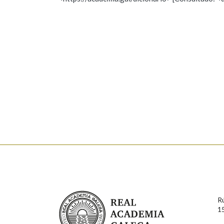
Nome
Apelido
Marcas gramaticais
Enderezo electrónico
Comentario
En cumprimento da normativa vixente en materia de P
aqueles usuarios que faciliten o seu correo electrónico
serán obxecto de tratamento automatizado de carácter 
Real Academia Galega
usuarios poderán exercer o seu dereito de acceso, rect
R
connosco.
1
Lin e acepto as condicións da política de 