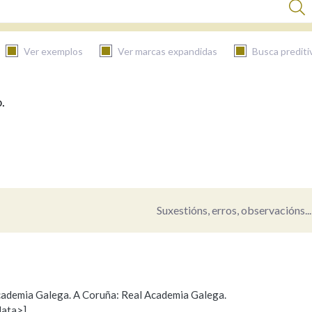
Ver exemplos
Ver marcas expandidas
Busca prediti
.
BUSCAR NO CONTIDO
Nas definicións
Nos exemplos
Suxestións, erros, observacións...
Na fraseoloxía
 Academia Galega. A Coruña: Real Academia Galega.
data>]