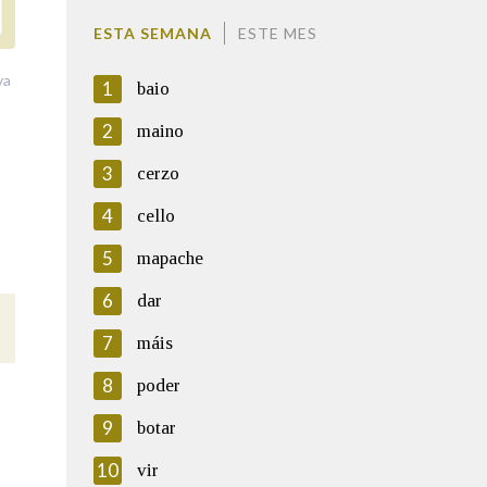
ESTA SEMANA
ESTE MES
va
1
baio
2
maino
3
cerzo
4
cello
5
mapache
6
dar
7
máis
8
poder
9
botar
10
vir