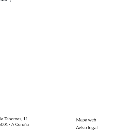
s
Pertence a
AXUDA NA BUSCA
LIMPAR
BUSCA
rotección de Datos de Carácter Persoal, a Real Academia Galega informa a
, así como calquera outra información de carácter persoal, que estes datos
confidencial e incorporados aos seus ficheiros informáticos. Así mesmo, os
ificación, oposición e cancelación dos seus datos poñéndose en contacto
úa Tabernas, 11
Mapa web
5001 - A Coruña
Aviso legal
privacidade