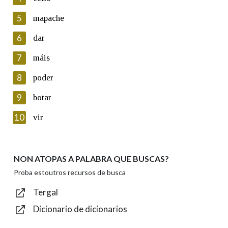
5
Lin e acepto as condicións da política de
mapache
privacidade
6
dar
Introduce o código que aparece na imaxe:
7
máis
8
poder
9
botar
Texto de verificación
10
vir
NON ATOPAS A PALABRA QUE BUSCAS?
Enviar
Proba estoutros recursos de busca
Tergal
Dicionario de dicionarios