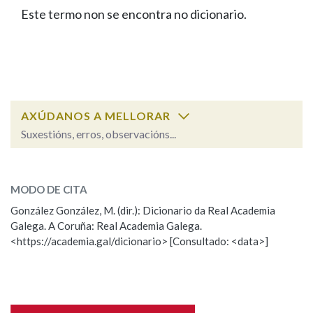
IDENTIDADE CORPORATIVA
Facebook
Twitter
Youtube
Instagram
Bluesky
Este termo non se encontra no dicionario.
BUSCAR NOS LEMAS
FIGURAS HOMENAXEADAS
MARCIAL DEL ADALID
HISTORIA
Comeza por
CASA-MUSEO EMILIA PARDO
BAZÁN
60 ANOS DLG
PRIMAVERA DAS LETRAS
Remata por
PORTAL DAS PALABRAS
AXÚDANOS A MELLORAR
Suxestións, erros, observacións...
Contén
ESCOLLE UNHA OPCIÓN:
MODO DE CITA
Observación
Falta unha voz
González González, M. (dir.): Dicionario da Real Academia
BUSCAR NO CONTIDO
Galega. A Coruña: Real Academia Galega.
Nome
<https://academia.gal/dicionario> [Consultado: <data>]
Nas definicións
Apelidos
Nos exemplos