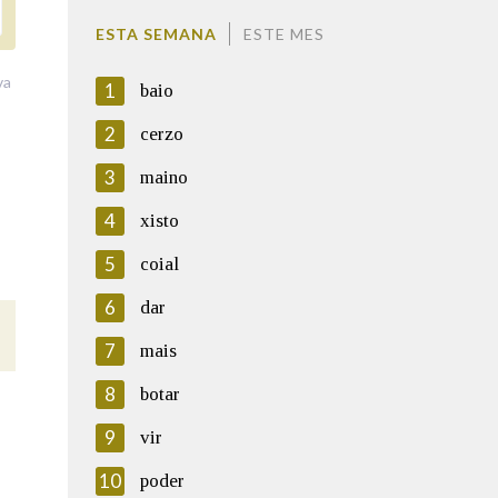
ESTA SEMANA
ESTE MES
va
1
baio
2
cerzo
3
maino
4
xisto
5
coial
6
dar
7
mais
8
botar
9
vir
10
poder