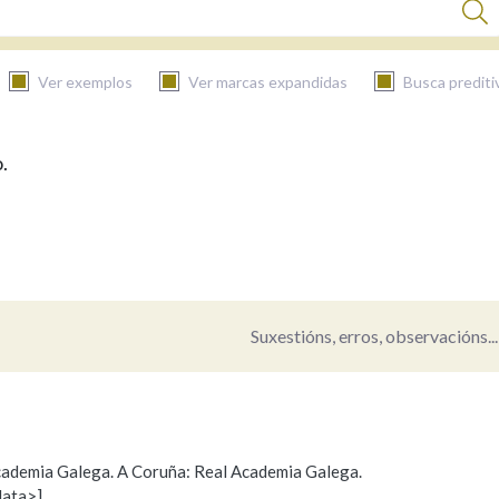
Ver exemplos
Ver marcas expandidas
Busca prediti
.
BUSCAR NO CONTIDO
Nas definicións
Nos exemplos
Suxestións, erros, observacións...
Na fraseoloxía
 Academia Galega. A Coruña: Real Academia Galega.
data>]