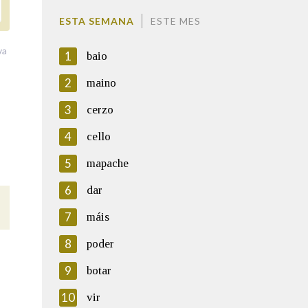
ESTA SEMANA
ESTE MES
va
1
baio
2
maino
3
cerzo
4
cello
5
mapache
6
dar
7
máis
8
poder
9
botar
10
vir