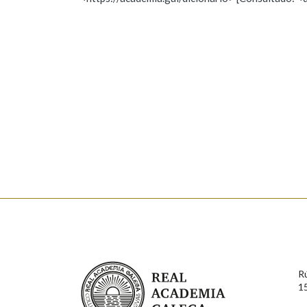
Nome
Apelido
Marcas gramaticais
Enderezo electrónico
Comentario
En cumprimento da normativa vixente en materia de P
aqueles usuarios que faciliten o seu correo electrónico
serán obxecto de tratamento automatizado de carácter 
Real Academia Galega
usuarios poderán exercer o seu dereito de acceso, rect
R
connosco.
1
Lin e acepto as condicións da política de 