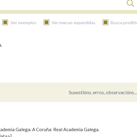
Ver exemplos
Ver marcas expandidas
Busca prediti
.
BUSCAR NO CONTIDO
Nas definicións
Nos exemplos
Suxestións, erros, observacións...
Na fraseoloxía
 Academia Galega. A Coruña: Real Academia Galega.
data>]