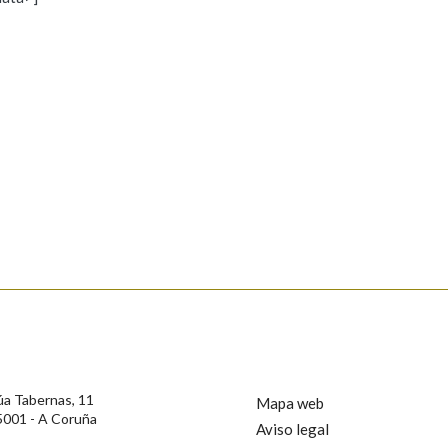
s
Pertence a
AXUDA NA BUSCA
LIMPAR
BUSCA
rotección de Datos de Carácter Persoal, a Real Academia Galega informa a
, así como calquera outra información de carácter persoal, que estes datos
confidencial e incorporados aos seus ficheiros informáticos. Así mesmo, os
ificación, oposición e cancelación dos seus datos poñéndose en contacto
úa Tabernas, 11
Mapa web
5001 - A Coruña
Aviso legal
privacidade