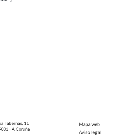
s
Pertence a
AXUDA NA BUSCA
LIMPAR
BUSCA
rotección de Datos de Carácter Persoal, a Real Academia Galega informa a
, así como calquera outra información de carácter persoal, que estes datos
confidencial e incorporados aos seus ficheiros informáticos. Así mesmo, os
ificación, oposición e cancelación dos seus datos poñéndose en contacto
úa Tabernas, 11
Mapa web
5001 - A Coruña
Aviso legal
privacidade