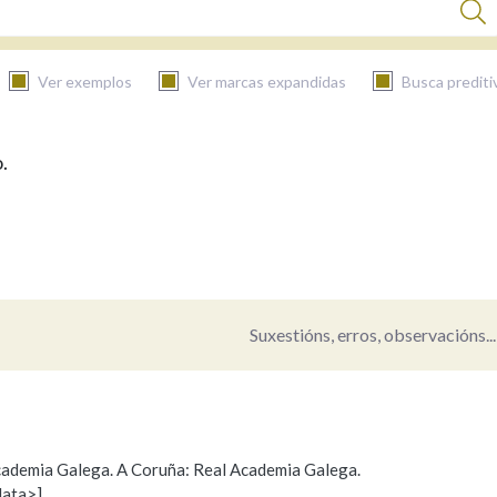
Ver exemplos
Ver marcas expandidas
Busca prediti
.
BUSCAR NO CONTIDO
Nas definicións
Nos exemplos
Suxestións, erros, observacións...
Na fraseoloxía
 Academia Galega. A Coruña: Real Academia Galega.
data>]