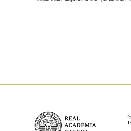
Nome
Apelido
Marcas gramaticais
Enderezo electrónico
Comentario
En cumprimento da normativa vixente en materia de P
aqueles usuarios que faciliten o seu correo electrónico
serán obxecto de tratamento automatizado de carácter 
Real Academia Galega
usuarios poderán exercer o seu dereito de acceso, rect
R
connosco.
1
Lin e acepto as condicións da política de 