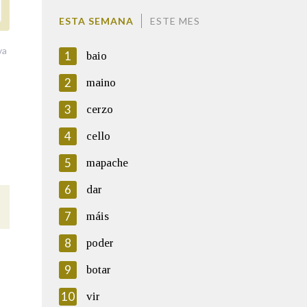
ESTA SEMANA
ESTE MES
va
1
baio
2
maino
3
cerzo
4
cello
5
mapache
6
dar
7
máis
8
poder
9
botar
10
vir