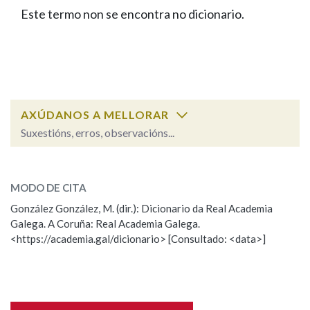
IDENTIDADE CORPORATIVA
Facebook
Twitter
Youtube
Instagram
Bluesky
Este termo non se encontra no dicionario.
BUSCAR NOS LEMAS
FIGURAS HOMENAXEADAS
MARCIAL DEL ADALID
HISTORIA
Comeza por
CASA-MUSEO EMILIA PARDO
BAZÁN
60 ANOS DLG
PRIMAVERA DAS LETRAS
Remata por
PORTAL DAS PALABRAS
AXÚDANOS A MELLORAR
Suxestións, erros, observacións...
Contén
ESCOLLE UNHA OPCIÓN:
MODO DE CITA
Observación
Falta unha voz
González González, M. (dir.): Dicionario da Real Academia
BUSCAR NO CONTIDO
Galega. A Coruña: Real Academia Galega.
Nome
<https://academia.gal/dicionario> [Consultado: <data>]
Nas definicións
Apelidos
Nos exemplos