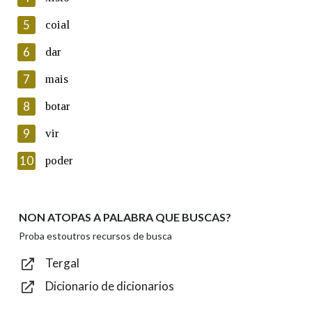
5
Lin e acepto as condicións da política de
coial
privacidade
6
dar
Introduce o código que aparece na imaxe:
7
mais
8
botar
9
vir
Texto de verificación
10
poder
NON ATOPAS A PALABRA QUE BUSCAS?
Enviar
Proba estoutros recursos de busca
Tergal
Dicionario de dicionarios