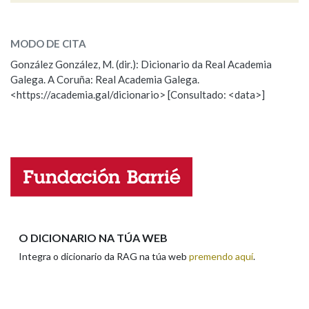
ESCOLLE UNHA OPCIÓN:
MODO DE CITA
Observación
Falta unha voz
González González, M. (dir.): Dicionario da Real Academia
Galega. A Coruña: Real Academia Galega.
Nome
<https://academia.gal/dicionario> [Consultado: <data>]
Apelidos
Enderezo electrónico
O DICIONARIO NA TÚA WEB
Integra o dicionario da RAG na túa web
premendo aquí
.
Comentario