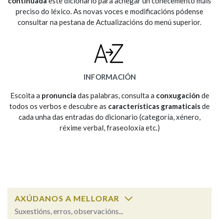
continuada
este dicionario para achegar un coñecemento máis
preciso do léxico. As novas voces e modificacións pódense
consultar na pestana de Actualizacións do menú superior.
Na fraseoloxía
OUTRAS OPCIÓNS DE BUSCA
INFORMACIÓN
Marcas gramaticais
Escoita a
pronuncia
das palabras, consulta a
conxugación
de
todos os verbos e descubre as
características gramaticais
de
cada unha das entradas do dicionario (categoría, xénero,
réxime verbal, fraseoloxía etc.)
Pertence a
LIMPAR
BUSCA
AXÚDANOS A MELLORAR
Suxestións, erros, observacións...