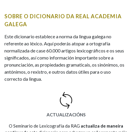
IDENTIDADE CORPORATIVA
Facebook
Twitter
Youtube
Instagram
Bluesky
BUSCAR NOS LEMAS
FIGURAS HOMENAXEADAS
MARCIAL DEL ADALID
SOBRE O DICIONARIO DA REAL ACADEMIA
HISTORIA
Comeza por
CASA-MUSEO EMILIA PARDO
GALEGA
BAZÁN
60 ANOS DLG
PRIMAVERA DAS LETRAS
Este dicionario establece a norma da lingua galega no
Remata por
referente ao léxico. Aquí poderás atopar a ortografía
PORTAL DAS PALABRAS
normalizada de case 60.000 artigos lexicográficos e os seus
significados, así como información importante sobre a
pronunciación, as propiedades gramaticais, os sinónimos, os
Contén
antónimos, o rexistro, e outros datos útiles para o uso
correcto da lingua.
BUSCAR NO CONTIDO
Nas definicións
ACTUALIZACIÓNS
Nos exemplos
O Seminario de Lexicografía da RAG
actualiza de maneira