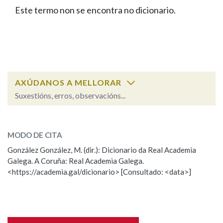
IDENTIDADE CORPORATIVA
Facebook
Twitter
Youtube
Instagram
Bluesky
Este termo non se encontra no dicionario.
BUSCAR NOS LEMAS
FIGURAS HOMENAXEADAS
MARCIAL DEL ADALID
HISTORIA
Comeza por
CASA-MUSEO EMILIA PARDO
BAZÁN
60 ANOS DLG
PRIMAVERA DAS LETRAS
Remata por
PORTAL DAS PALABRAS
AXÚDANOS A MELLORAR
Suxestións, erros, observacións...
Contén
ESCOLLE UNHA OPCIÓN:
MODO DE CITA
Observación
Falta unha voz
González González, M. (dir.): Dicionario da Real Academia
BUSCAR NO CONTIDO
Galega. A Coruña: Real Academia Galega.
Nome
<https://academia.gal/dicionario> [Consultado: <data>]
Nas definicións
Apelidos
Nos exemplos