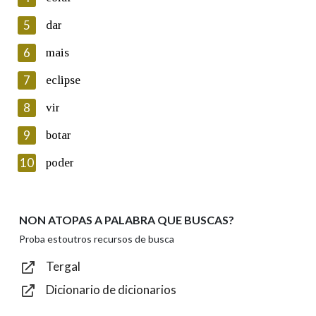
5
Lin e acepto as condicións da política de
dar
privacidade
6
mais
Introduce o código que aparece na imaxe:
7
eclipse
8
vir
9
botar
Texto de verificación
10
poder
NON ATOPAS A PALABRA QUE BUSCAS?
Enviar
Proba estoutros recursos de busca
Tergal
Dicionario de dicionarios