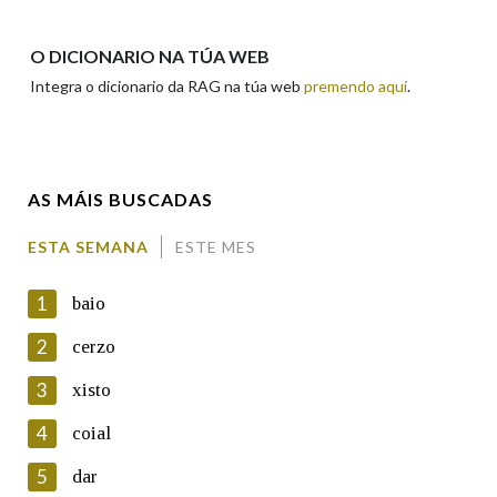
Apelidos
O DICIONARIO NA TÚA WEB
Integra o dicionario da RAG na túa web
premendo aquí
.
Enderezo electrónico
AS MÁIS BUSCADAS
Comentario
ESTA SEMANA
ESTE MES
1
baio
2
cerzo
3
xisto
En cumprimento da normativa vixente en materia de
Protección de Datos de Carácter Persoal, a Real Academia
4
coial
Galega informa a aqueles usuarios que faciliten o seu correo
electrónico, así como calquera outra información de carácter
5
dar
persoal, que estes datos serán obxecto de tratamento