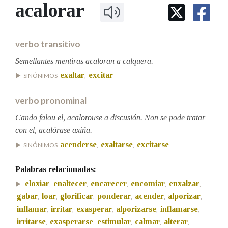
IDENTIDADE CORPORATIVA
acalorar
Facebook
Twitter
Youtube
Instagram
Bluesky
BUSCAR NOS LEMAS
FIGURAS HOMENAXEADAS
MARCIAL DEL ADALID
HISTORIA
Comeza por
CASA-MUSEO EMILIA PARDO
verbo transitivo
BAZÁN
60 ANOS DLG
PRIMAVERA DAS LETRAS
Semellantes mentiras acaloran a calquera.
Remata por
exaltar
excitar
PORTAL DAS PALABRAS
SINÓNIMOS
,
verbo pronominal
Contén
Cando falou el, acalorouse a discusión. Non se pode tratar
con el, acalórase axiña.
acenderse
exaltarse
excitarse
SINÓNIMOS
,
,
BUSCAR NO CONTIDO
Palabras relacionadas:
Nas definicións
eloxiar
enaltecer
encarecer
encomiar
enxalzar
,
,
,
,
,
gabar
loar
glorificar
ponderar
acender
alporizar
,
,
,
,
,
,
inflamar
irritar
exasperar
alporizarse
inflamarse
,
,
,
,
,
Nos exemplos
irritarse
exasperarse
estimular
calmar
alterar
,
,
,
,
,