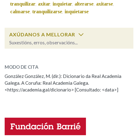
tranquilizar
axitar
inquietar
alterarse
axitarse
,
,
,
,
,
calmarse
tranquilizarse
inquietarse
,
,
Na fraseoloxía
AXÚDANOS A MELLORAR
Suxestións, erros, observacións...
OUTRAS OPCIÓNS DE BUSCA
acalorar
SOBRE A PALABRA:
Marcas gramaticais
MODO DE CITA
ESCOLLE UNHA OPCIÓN:
González González, M. (dir.): Dicionario da Real Academia
Pertence a
Galega. A Coruña: Real Academia Galega.
Observación
Hai un erro na palabra
<https://academia.gal/dicionario> [Consultado: <data>]
Propoño mellorar a definición
Actualización
Falta unha voz
LIMPAR
BUSCA
Nome