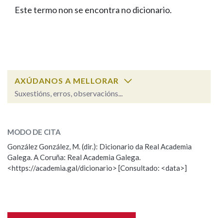
IDENTIDADE CORPORATIVA
Facebook
Twitter
Youtube
Instagram
Bluesky
Este termo non se encontra no dicionario.
BUSCAR NOS LEMAS
FIGURAS HOMENAXEADAS
MARCIAL DEL ADALID
HISTORIA
Comeza por
CASA-MUSEO EMILIA PARDO
BAZÁN
60 ANOS DLG
PRIMAVERA DAS LETRAS
Remata por
PORTAL DAS PALABRAS
AXÚDANOS A MELLORAR
Suxestións, erros, observacións...
Contén
ESCOLLE UNHA OPCIÓN:
MODO DE CITA
Observación
Falta unha voz
González González, M. (dir.): Dicionario da Real Academia
BUSCAR NO CONTIDO
Galega. A Coruña: Real Academia Galega.
Nome
<https://academia.gal/dicionario> [Consultado: <data>]
Nas definicións
Apelidos
Nos exemplos