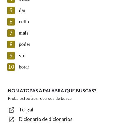
5
Lin e acepto as condicións da política de
dar
privacidade
6
cello
Introduce o código que aparece na imaxe:
7
mais
8
poder
9
vir
Texto de verificación
10
botar
NON ATOPAS A PALABRA QUE BUSCAS?
Enviar
Proba estoutros recursos de busca
Tergal
Dicionario de dicionarios