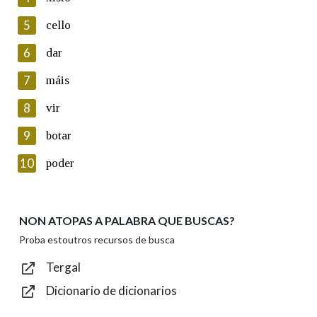
5
Lin e acepto as condicións da política de
cello
privacidade
6
dar
Introduce o código que aparece na imaxe:
7
máis
8
vir
9
botar
Texto de verificación
10
poder
NON ATOPAS A PALABRA QUE BUSCAS?
Enviar
Proba estoutros recursos de busca
Tergal
Dicionario de dicionarios