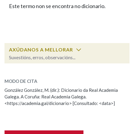
IDENTIDADE CORPORATIVA
Facebook
Twitter
Youtube
Instagram
Bluesky
Este termo non se encontra no dicionario.
BUSCAR NOS LEMAS
FIGURAS HOMENAXEADAS
MARCIAL DEL ADALID
HISTORIA
Comeza por
CASA-MUSEO EMILIA PARDO
BAZÁN
60 ANOS DLG
PRIMAVERA DAS LETRAS
Remata por
PORTAL DAS PALABRAS
AXÚDANOS A MELLORAR
Suxestións, erros, observacións...
Contén
ESCOLLE UNHA OPCIÓN:
MODO DE CITA
Observación
Falta unha voz
González González, M. (dir.): Dicionario da Real Academia
BUSCAR NO CONTIDO
Galega. A Coruña: Real Academia Galega.
Nome
<https://academia.gal/dicionario> [Consultado: <data>]
Nas definicións
Apelidos
Nos exemplos