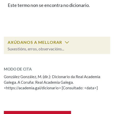
IDENTIDADE CORPORATIVA
Facebook
Twitter
Youtube
Instagram
Bluesky
Este termo non se encontra no dicionario.
BUSCAR NOS LEMAS
FIGURAS HOMENAXEADAS
MARCIAL DEL ADALID
HISTORIA
Comeza por
CASA-MUSEO EMILIA PARDO
BAZÁN
60 ANOS DLG
PRIMAVERA DAS LETRAS
Remata por
PORTAL DAS PALABRAS
AXÚDANOS A MELLORAR
Suxestións, erros, observacións...
Contén
ESCOLLE UNHA OPCIÓN:
MODO DE CITA
Observación
Falta unha voz
González González, M. (dir.): Dicionario da Real Academia
BUSCAR NO CONTIDO
Galega. A Coruña: Real Academia Galega.
Nome
<https://academia.gal/dicionario> [Consultado: <data>]
Nas definicións
Apelidos
Nos exemplos