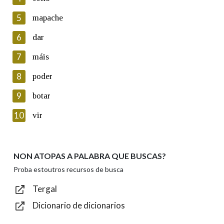
5
Lin e acepto as condicións da política de
mapache
privacidade
6
dar
Introduce o código que aparece na imaxe:
7
máis
8
poder
9
botar
Texto de verificación
10
vir
NON ATOPAS A PALABRA QUE BUSCAS?
Enviar
Proba estoutros recursos de busca
Tergal
Dicionario de dicionarios