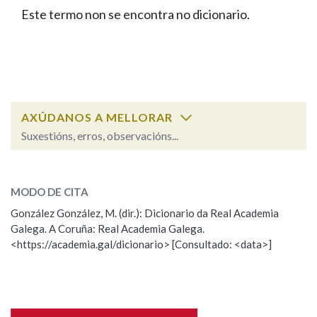
IDENTIDADE CORPORATIVA
Facebook
Twitter
Youtube
Instagram
Bluesky
Este termo non se encontra no dicionario.
BUSCAR NOS LEMAS
FIGURAS HOMENAXEADAS
MARCIAL DEL ADALID
HISTORIA
Comeza por
CASA-MUSEO EMILIA PARDO
BAZÁN
60 ANOS DLG
PRIMAVERA DAS LETRAS
Remata por
PORTAL DAS PALABRAS
AXÚDANOS A MELLORAR
Suxestións, erros, observacións...
Contén
ESCOLLE UNHA OPCIÓN:
MODO DE CITA
Observación
Falta unha voz
González González, M. (dir.): Dicionario da Real Academia
BUSCAR NO CONTIDO
Galega. A Coruña: Real Academia Galega.
Nome
<https://academia.gal/dicionario> [Consultado: <data>]
Nas definicións
Apelidos
Nos exemplos