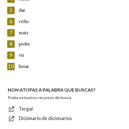
5
Lin e acepto as condicións da política de
dar
privacidade
6
cello
Introduce o código que aparece na imaxe:
7
mais
8
poder
9
vir
Texto de verificación
10
botar
NON ATOPAS A PALABRA QUE BUSCAS?
Enviar
Proba estoutros recursos de busca
Tergal
Dicionario de dicionarios