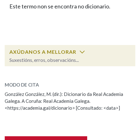
IDENTIDADE CORPORATIVA
Facebook
Twitter
Youtube
Instagram
Bluesky
Este termo non se encontra no dicionario.
BUSCAR NOS LEMAS
FIGURAS HOMENAXEADAS
MARCIAL DEL ADALID
HISTORIA
Comeza por
CASA-MUSEO EMILIA PARDO
BAZÁN
60 ANOS DLG
PRIMAVERA DAS LETRAS
Remata por
PORTAL DAS PALABRAS
AXÚDANOS A MELLORAR
Suxestións, erros, observacións...
Contén
ESCOLLE UNHA OPCIÓN:
MODO DE CITA
Observación
Falta unha voz
González González, M. (dir.): Dicionario da Real Academia
BUSCAR NO CONTIDO
Galega. A Coruña: Real Academia Galega.
Nome
<https://academia.gal/dicionario> [Consultado: <data>]
Nas definicións
Apelidos
Nos exemplos