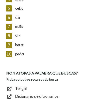
5
Lin e acepto as condicións da política de
cello
privacidade
6
dar
Introduce o código que aparece na imaxe:
7
máis
8
vir
9
botar
Texto de verificación
10
poder
NON ATOPAS A PALABRA QUE BUSCAS?
Enviar
Proba estoutros recursos de busca
Tergal
Dicionario de dicionarios