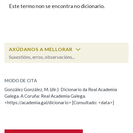
IDENTIDADE CORPORATIVA
Facebook
Twitter
Youtube
Instagram
Bluesky
Este termo non se encontra no dicionario.
BUSCAR NOS LEMAS
FIGURAS HOMENAXEADAS
MARCIAL DEL ADALID
HISTORIA
Comeza por
CASA-MUSEO EMILIA PARDO
BAZÁN
60 ANOS DLG
PRIMAVERA DAS LETRAS
Remata por
PORTAL DAS PALABRAS
AXÚDANOS A MELLORAR
Suxestións, erros, observacións...
Contén
ESCOLLE UNHA OPCIÓN:
MODO DE CITA
Observación
Falta unha voz
González González, M. (dir.): Dicionario da Real Academia
BUSCAR NO CONTIDO
Galega. A Coruña: Real Academia Galega.
Nome
<https://academia.gal/dicionario> [Consultado: <data>]
Nas definicións
Apelidos
Nos exemplos