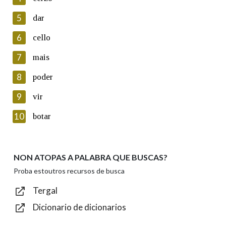
5
Lin e acepto as condicións da política de
dar
privacidade
6
cello
Introduce o código que aparece na imaxe:
7
mais
8
poder
9
vir
Texto de verificación
10
botar
NON ATOPAS A PALABRA QUE BUSCAS?
Enviar
Proba estoutros recursos de busca
Tergal
Dicionario de dicionarios