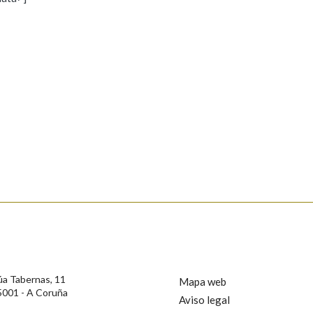
s
Pertence a
AXUDA NA BUSCA
LIMPAR
BUSCA
rotección de Datos de Carácter Persoal, a Real Academia Galega informa a
, así como calquera outra información de carácter persoal, que estes datos
confidencial e incorporados aos seus ficheiros informáticos. Así mesmo, os
ificación, oposición e cancelación dos seus datos poñéndose en contacto
úa Tabernas, 11
Mapa web
5001 - A Coruña
Aviso legal
privacidade