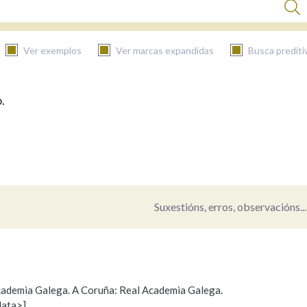
Ver exemplos
Ver marcas expandidas
Busca prediti
.
BUSCAR NO CONTIDO
Nas definicións
Nos exemplos
Suxestións, erros, observacións...
Na fraseoloxía
 Academia Galega. A Coruña: Real Academia Galega.
data>]