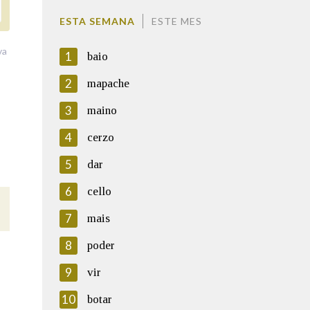
ESTA SEMANA
ESTE MES
va
1
baio
2
mapache
3
maino
4
cerzo
5
dar
6
cello
7
mais
8
poder
9
vir
10
botar