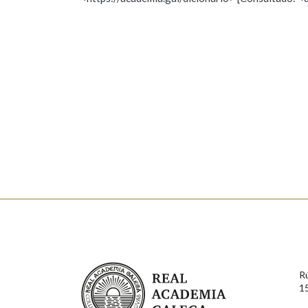
Nome
Apelido
Marcas gramaticais
Enderezo electrónico
Comentario
En cumprimento da normativa vixente en materia de P
aqueles usuarios que faciliten o seu correo electrónico
serán obxecto de tratamento automatizado de carácter 
Real Academia Galega
usuarios poderán exercer o seu dereito de acceso, rect
R
connosco.
1
Lin e acepto as condicións da política de 