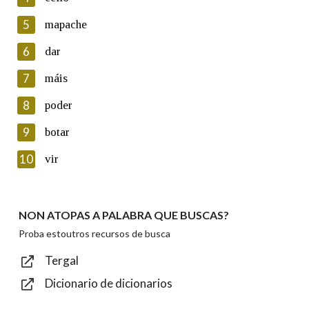
5
Lin e acepto as condicións da política de
mapache
privacidade
6
dar
Introduce o código que aparece na imaxe:
7
máis
8
poder
9
botar
Texto de verificación
10
vir
NON ATOPAS A PALABRA QUE BUSCAS?
Enviar
Proba estoutros recursos de busca
Tergal
Dicionario de dicionarios