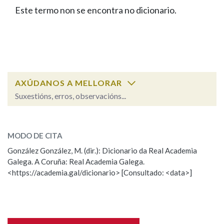
IDENTIDADE CORPORATIVA
Facebook
Twitter
Youtube
Instagram
Bluesky
Este termo non se encontra no dicionario.
BUSCAR NOS LEMAS
FIGURAS HOMENAXEADAS
MARCIAL DEL ADALID
HISTORIA
Comeza por
CASA-MUSEO EMILIA PARDO
BAZÁN
60 ANOS DLG
PRIMAVERA DAS LETRAS
Remata por
PORTAL DAS PALABRAS
AXÚDANOS A MELLORAR
Suxestións, erros, observacións...
Contén
ESCOLLE UNHA OPCIÓN:
MODO DE CITA
Observación
Falta unha voz
González González, M. (dir.): Dicionario da Real Academia
BUSCAR NO CONTIDO
Galega. A Coruña: Real Academia Galega.
Nome
<https://academia.gal/dicionario> [Consultado: <data>]
Nas definicións
Apelidos
Nos exemplos