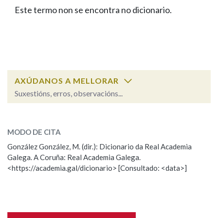
IDENTIDADE CORPORATIVA
Facebook
Twitter
Youtube
Instagram
Bluesky
Este termo non se encontra no dicionario.
BUSCAR NOS LEMAS
FIGURAS HOMENAXEADAS
MARCIAL DEL ADALID
HISTORIA
Comeza por
CASA-MUSEO EMILIA PARDO
BAZÁN
60 ANOS DLG
PRIMAVERA DAS LETRAS
Remata por
PORTAL DAS PALABRAS
AXÚDANOS A MELLORAR
Suxestións, erros, observacións...
Contén
ESCOLLE UNHA OPCIÓN:
MODO DE CITA
Observación
Falta unha voz
González González, M. (dir.): Dicionario da Real Academia
BUSCAR NO CONTIDO
Galega. A Coruña: Real Academia Galega.
Nome
<https://academia.gal/dicionario> [Consultado: <data>]
Nas definicións
Apelidos
Nos exemplos