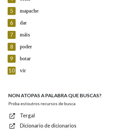
5
Lin e acepto as condicións da política de
mapache
privacidade
6
dar
Introduce o código que aparece na imaxe:
7
máis
8
poder
9
botar
Texto de verificación
10
vir
NON ATOPAS A PALABRA QUE BUSCAS?
Enviar
Proba estoutros recursos de busca
Tergal
Dicionario de dicionarios