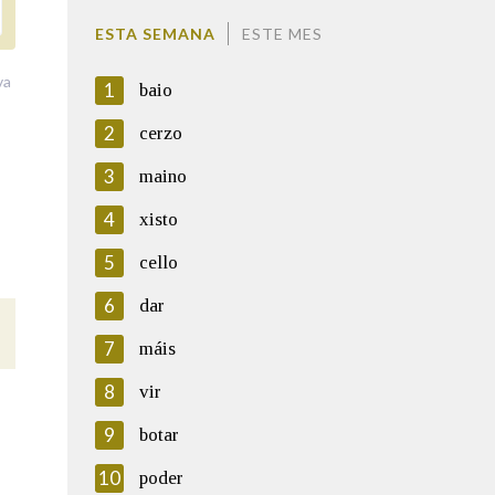
ESTA SEMANA
ESTE MES
va
1
baio
2
cerzo
3
maino
4
xisto
5
cello
6
dar
7
máis
8
vir
9
botar
10
poder