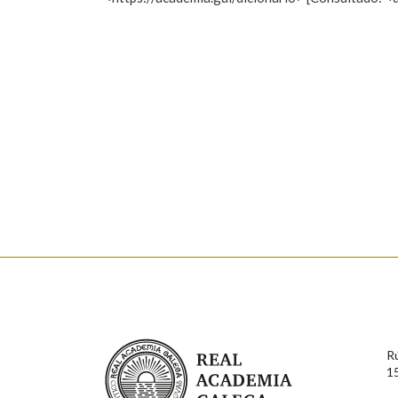
Nome
Apelido
Marcas gramaticais
Enderezo electrónico
Comentario
En cumprimento da normativa vixente en materia de P
aqueles usuarios que faciliten o seu correo electrónico
serán obxecto de tratamento automatizado de carácter 
Real Academia Galega
usuarios poderán exercer o seu dereito de acceso, rect
R
connosco.
1
Lin e acepto as condicións da política de 