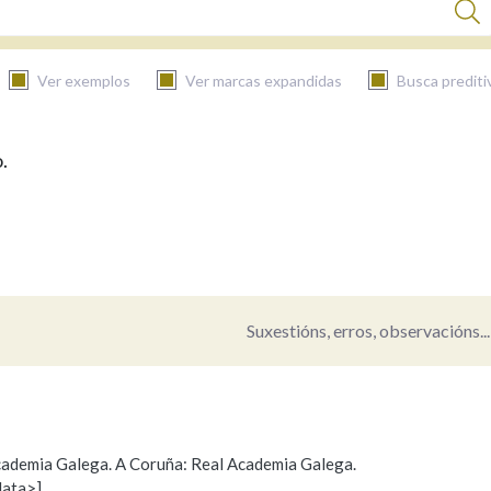
Ver exemplos
Ver marcas expandidas
Busca prediti
.
BUSCAR NO CONTIDO
Nas definicións
Nos exemplos
Suxestións, erros, observacións...
Na fraseoloxía
 Academia Galega. A Coruña: Real Academia Galega.
data>]