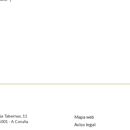
s
Pertence a
AXUDA NA BUSCA
LIMPAR
BUSCA
rotección de Datos de Carácter Persoal, a Real Academia Galega informa a
, así como calquera outra información de carácter persoal, que estes datos
confidencial e incorporados aos seus ficheiros informáticos. Así mesmo, os
ificación, oposición e cancelación dos seus datos poñéndose en contacto
úa Tabernas, 11
Mapa web
5001 - A Coruña
Aviso legal
privacidade