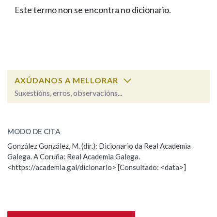
IDENTIDADE CORPORATIVA
Facebook
Twitter
Youtube
Instagram
Bluesky
Este termo non se encontra no dicionario.
BUSCAR NOS LEMAS
FIGURAS HOMENAXEADAS
MARCIAL DEL ADALID
HISTORIA
Comeza por
CASA-MUSEO EMILIA PARDO
BAZÁN
60 ANOS DLG
PRIMAVERA DAS LETRAS
Remata por
PORTAL DAS PALABRAS
AXÚDANOS A MELLORAR
Suxestións, erros, observacións...
Contén
ESCOLLE UNHA OPCIÓN:
MODO DE CITA
Observación
Falta unha voz
González González, M. (dir.): Dicionario da Real Academia
BUSCAR NO CONTIDO
Galega. A Coruña: Real Academia Galega.
Nome
<https://academia.gal/dicionario> [Consultado: <data>]
Nas definicións
Apelidos
Nos exemplos