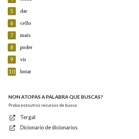
5
Lin e acepto as condicións da política de
dar
privacidade
6
cello
Introduce o código que aparece na imaxe:
7
mais
8
poder
9
vir
Texto de verificación
10
botar
NON ATOPAS A PALABRA QUE BUSCAS?
Enviar
Proba estoutros recursos de busca
Tergal
Dicionario de dicionarios