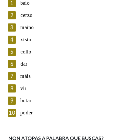
1
baio
2
cerzo
3
maino
En cumprimento da normativa vixente en materia de
Protección de Datos de Carácter Persoal, a Real Academia
4
xisto
Galega informa a aqueles usuarios que faciliten o seu correo
electrónico, así como calquera outra información de carácter
5
cello
persoal, que estes datos serán obxecto de tratamento
automatizado de carácter confidencial e incorporados aos seus
6
dar
ficheiros informáticos. Así mesmo, os usuarios poderán exercer o
seu dereito de acceso, rectificación, oposición e cancelación dos
7
máis
seus datos poñéndose en contacto connosco.
8
vir
Lin e acepto as condicións da política de
privacidade
9
botar
Introduce o código que aparece na imaxe:
10
poder
NON ATOPAS A PALABRA QUE BUSCAS?