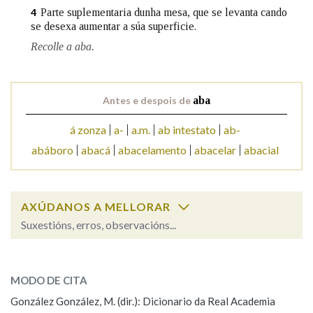
Parte suplementaria dunha mesa, que se levanta cando
4
se desexa aumentar a súa superficie.
Na fraseoloxía
Recolle a aba.
Antes e despois de
aba
OUTRAS OPCIÓNS DE BUSCA
á zonza
a-
a.m.
ab intestato
ab-
Marcas gramaticais
abáboro
abacá
abacelamento
abacelar
abacial
Pertence a
AXÚDANOS A MELLORAR
Suxestións, erros, observacións...
LIMPAR
BUSCA
aba
SOBRE A PALABRA:
MODO DE CITA
ESCOLLE UNHA OPCIÓN:
González González, M. (dir.): Dicionario da Real Academia