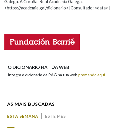
Galega. A Coruña: Real Academia Galega.
Observación
Hai un erro na palabra
<https://academia.gal/dicionario> [Consultado: <data>]
Propoño mellorar a definición
Actualización
Falta unha voz
Nome
Apelidos
O DICIONARIO NA TÚA WEB
Integra o dicionario da RAG na túa web
premendo aquí
.
Enderezo electrónico
AS MÁIS BUSCADAS
Comentario
ESTA SEMANA
ESTE MES