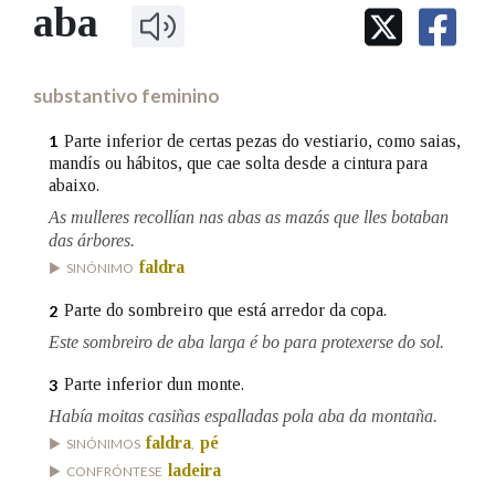
IDENTIDADE CORPORATIVA
aba
Facebook
Twitter
Youtube
Instagram
Bluesky
BUSCAR NOS LEMAS
FIGURAS HOMENAXEADAS
MARCIAL DEL ADALID
HISTORIA
Comeza por
CASA-MUSEO EMILIA PARDO
substantivo feminino
BAZÁN
60 ANOS DLG
PRIMAVERA DAS LETRAS
Parte inferior de certas pezas do vestiario, como saias,
1
Remata por
mandís ou hábitos, que cae solta desde a cintura para
PORTAL DAS PALABRAS
abaixo.
As mulleres recollían nas abas as mazás que lles botaban
das árbores.
Contén
faldra
SINÓNIMO
Parte do sombreiro que está arredor da copa.
2
BUSCAR NO CONTIDO
Este sombreiro de aba larga é bo para protexerse do sol.
Parte inferior dun monte.
3
Nas definicións
Había moitas casiñas espalladas pola aba da montaña.
faldra
pé
SINÓNIMOS
,
ladeira
Nos exemplos
CONFRÓNTESE