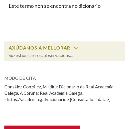
IDENTIDADE CORPORATIVA
Facebook
Twitter
Youtube
Instagram
Bluesky
Este termo non se encontra no dicionario.
BUSCAR NOS LEMAS
FIGURAS HOMENAXEADAS
MARCIAL DEL ADALID
HISTORIA
Comeza por
CASA-MUSEO EMILIA PARDO
BAZÁN
60 ANOS DLG
PRIMAVERA DAS LETRAS
Remata por
PORTAL DAS PALABRAS
AXÚDANOS A MELLORAR
Suxestións, erros, observacións...
Contén
ESCOLLE UNHA OPCIÓN:
MODO DE CITA
Observación
Falta unha voz
González González, M. (dir.): Dicionario da Real Academia
BUSCAR NO CONTIDO
Galega. A Coruña: Real Academia Galega.
Nome
<https://academia.gal/dicionario> [Consultado: <data>]
Nas definicións
Apelidos
Nos exemplos