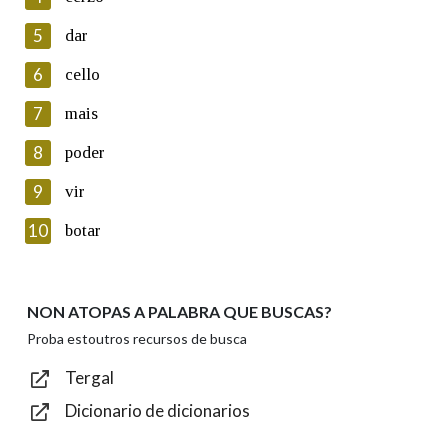
5
Lin e acepto as condicións da política de
dar
privacidade
6
cello
Introduce o código que aparece na imaxe:
7
mais
8
poder
9
vir
Texto de verificación
10
botar
NON ATOPAS A PALABRA QUE BUSCAS?
Enviar
Proba estoutros recursos de busca
Tergal
Dicionario de dicionarios