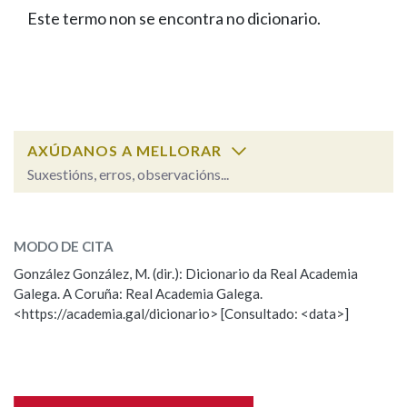
IDENTIDADE CORPORATIVA
Facebook
Twitter
Youtube
Instagram
Bluesky
Este termo non se encontra no dicionario.
BUSCAR NOS LEMAS
FIGURAS HOMENAXEADAS
MARCIAL DEL ADALID
HISTORIA
Comeza por
CASA-MUSEO EMILIA PARDO
BAZÁN
60 ANOS DLG
PRIMAVERA DAS LETRAS
Remata por
PORTAL DAS PALABRAS
AXÚDANOS A MELLORAR
Suxestións, erros, observacións...
Contén
ESCOLLE UNHA OPCIÓN:
MODO DE CITA
Observación
Falta unha voz
González González, M. (dir.): Dicionario da Real Academia
BUSCAR NO CONTIDO
Galega. A Coruña: Real Academia Galega.
Nome
<https://academia.gal/dicionario> [Consultado: <data>]
Nas definicións
Apelidos
Nos exemplos