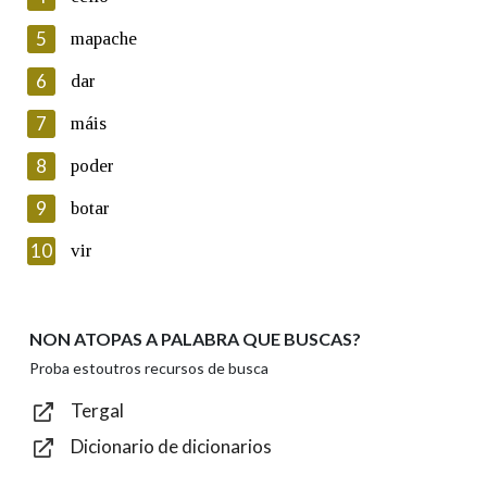
5
Lin e acepto as condicións da política de
mapache
privacidade
6
dar
Introduce o código que aparece na imaxe:
7
máis
8
poder
9
botar
Texto de verificación
10
vir
NON ATOPAS A PALABRA QUE BUSCAS?
Enviar
Proba estoutros recursos de busca
Tergal
Dicionario de dicionarios