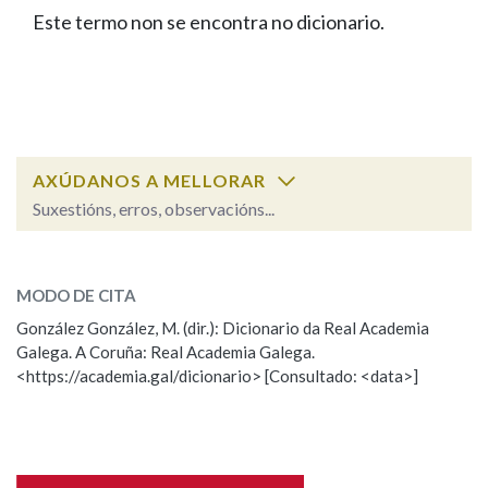
IDENTIDADE CORPORATIVA
Facebook
Twitter
Youtube
Instagram
Bluesky
Este termo non se encontra no dicionario.
BUSCAR NOS LEMAS
FIGURAS HOMENAXEADAS
MARCIAL DEL ADALID
HISTORIA
Comeza por
CASA-MUSEO EMILIA PARDO
BAZÁN
60 ANOS DLG
PRIMAVERA DAS LETRAS
Remata por
PORTAL DAS PALABRAS
AXÚDANOS A MELLORAR
Suxestións, erros, observacións...
Contén
ESCOLLE UNHA OPCIÓN:
MODO DE CITA
Observación
Falta unha voz
González González, M. (dir.): Dicionario da Real Academia
BUSCAR NO CONTIDO
Galega. A Coruña: Real Academia Galega.
Nome
<https://academia.gal/dicionario> [Consultado: <data>]
Nas definicións
Apelidos
Nos exemplos