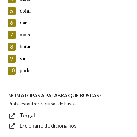
5
Lin e acepto as condicións da política de
coial
privacidade
6
dar
Introduce o código que aparece na imaxe:
7
mais
8
botar
9
vir
Texto de verificación
10
poder
NON ATOPAS A PALABRA QUE BUSCAS?
Enviar
Proba estoutros recursos de busca
Tergal
Dicionario de dicionarios