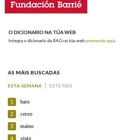
Nome
Apelidos
O DICIONARIO NA TÚA WEB
Integra o dicionario da RAG na túa web
premendo aquí
.
Enderezo electrónico
AS MÁIS BUSCADAS
Comentario
ESTA SEMANA
ESTE MES
1
baio
2
cerzo
3
maino
En cumprimento da normativa vixente en materia de
Protección de Datos de Carácter Persoal, a Real Academia
4
xisto