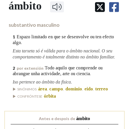
IDENTIDADE CORPORATIVA
ámbito
Facebook
Twitter
Youtube
Instagram
Bluesky
BUSCAR NOS LEMAS
FIGURAS HOMENAXEADAS
MARCIAL DEL ADALID
HISTORIA
Comeza por
CASA-MUSEO EMILIA PARDO
substantivo masculino
BAZÁN
60 ANOS DLG
PRIMAVERA DAS LETRAS
Espazo limitado en que se desenvolve ou ten efecto
1
Remata por
algo.
PORTAL DAS PALABRAS
Esta tarxeta só é válida para o ámbito nacional. O seu
comportamento é totalmente distinto no ámbito familiar.
Contén
Todo aquilo que comprende ou
2
por extensión
abrangue unha actividade, arte ou ciencia.
Iso pertence ao ámbito da física.
BUSCAR NO CONTIDO
área
campo
dominio
eido
terreo
SINÓNIMOS
,
,
,
,
órbita
CONFRÓNTESE
Nas definicións
Antes e despois de
ámbito
Nos exemplos