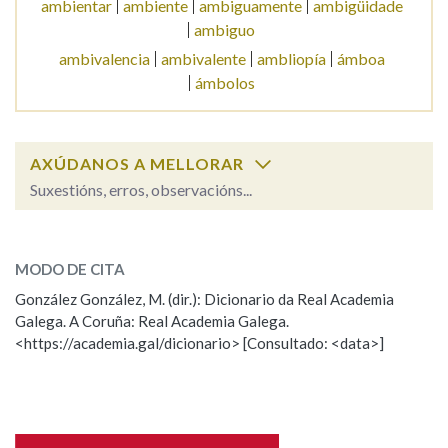
ambientar
ambiente
ambiguamente
ambigüidade
ambiguo
Na fraseoloxía
ambivalencia
ambivalente
ambliopía
ámboa
ámbolos
OUTRAS OPCIÓNS DE BUSCA
AXÚDANOS A MELLORAR
Marcas gramaticais
Suxestións, erros, observacións...
ámbito
SOBRE A PALABRA:
Pertence a
MODO DE CITA
ESCOLLE UNHA OPCIÓN:
González González, M. (dir.): Dicionario da Real Academia
Galega. A Coruña: Real Academia Galega.
Observación
Hai un erro na palabra
<https://academia.gal/dicionario> [Consultado: <data>]
LIMPAR
BUSCA
Propoño mellorar a definición
Actualización
Falta unha voz