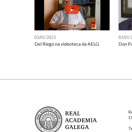
03/01/2023
03/01/
Del Riego na videoteca da AELG
Don Pa
Real Academia Galega
R
1
T