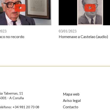
2023
03/01/2023
co no recordo
Homenaxe a Castelao (audio)
úa Tabernas, 11
Mapa web
5001 - A Coruña
Aviso legal
Contacto
eléfono: +34 981 20 73 08