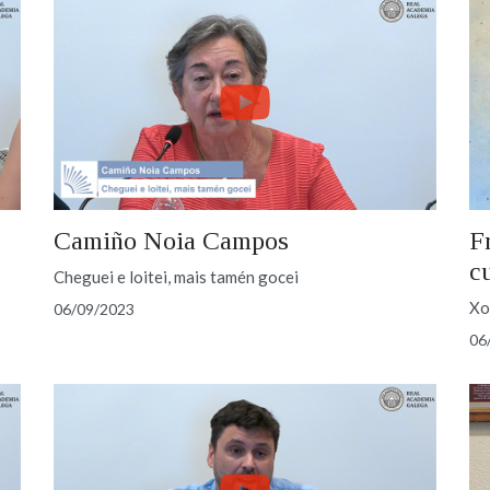
Camiño Noia Campos
F
c
Cheguei e loitei, mais tamén gocei
Xo
06/09/2023
06