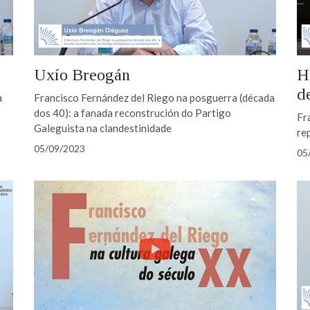
Uxío Breogán
H
d
a
Francisco Fernández del Riego na posguerra (década
dos 40): a fanada reconstrución do Partigo
Fr
Galeguista na clandestinidade
re
05/09/2023
05