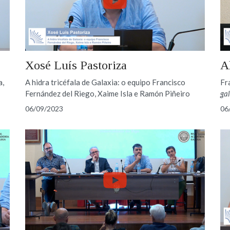
Xosé Luís Pastoriza
A
a,
A hidra tricéfala de Galaxia: o equipo Francisco
Fr
Fernández del Riego, Xaime Isla e Ramón Piñeiro
ga
06/09/2023
06