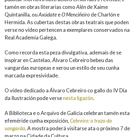
tamén en obras literarias como
Alén
de Xaime
Quintanilla, ou
Axúdate
e
O Menciñeiro
de Charlón e
Hermida. As cubertas destas obras teatrais que poden
verse no vídeo pertencen a exemplares conservados na
Real Academia Galega.
Como recorda esta peza divulgativa, ademais de se
inspirar en Castelao, Álvaro Cebreiro bebeu das
vangardas europeas e xerou un estilo de seu cunha
marcada expresividade.
O vídeo dedicado a Álvaro Cebreiro co gallo do IV Día
da Ilustración pode verse
nesta ligazón
.
A Biblioteca e o Arquivo de Galicia celebran tamén esta
efeméride cunha exposición,
Cebreiro: o trazo da
vangarda
. A mostra poderá visitarse ata o próximo 7 de
marzo na Cidade da Cultura.