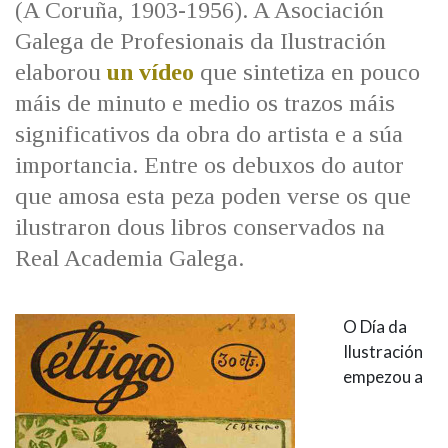
(A Coruña, 1903-1956). A Asociación
IDENTIDADE CORPORATIVA
Facebook
Twitter
Youtube
Instagram
Bluesky
FIGURAS HOMENAXEADAS
Galega de Profesionais da Ilustración
MARCIAL DEL ADALID
HISTORIA
elaborou
un vídeo
que sintetiza en pouco
CASA-MUSEO EMILIA PARDO
BAZÁN
60 ANOS DLG
máis de minuto e medio os trazos máis
PRIMAVERA DAS LETRAS
significativos da obra do artista e a súa
PORTAL DAS PALABRAS
importancia. Entre os debuxos do autor
que amosa esta peza poden verse os que
ilustraron dous libros conservados na
Real Academia Galega.
O Día da
Ilustración
empezou a