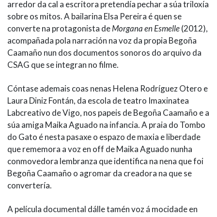
arredor da cal a escritora pretendía pechar a súa triloxía
sobre os mitos. A bailarina Elsa Pereira é quen se
converte na protagonista de
Morgana en Esmelle
(2012),
acompañada pola narración na voz da propia Begoña
Caamaño nun dos documentos sonoros do arquivo da
CSAG que se integran no filme.
Cóntase ademais coas nenas Helena Rodríguez Otero e
Laura Diniz Fontán, da escola de teatro Imaxinatea
Labcreativo de Vigo, nos papeis de Begoña Caamaño e a
súa amiga Maika Aguado na infancia. A praia do Tombo
do Gato é nesta pasaxe o espazo de maxia e liberdade
que rememora a voz en off de Maika Aguado nunha
conmovedora lembranza que identifica na nena que foi
Begoña Caamaño o agromar da creadora na que se
convertería.
A película documental dálle tamén voz á mocidade en