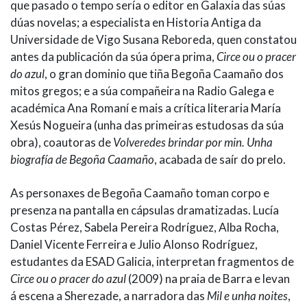
que pasado o tempo sería o editor en Galaxia das súas
dúas novelas; a especialista en Historia Antiga da
Universidade de Vigo Susana Reboreda, quen constatou
antes da publicación da súa ópera prima,
Circe ou o pracer
do azul
, o gran dominio que tiña Begoña Caamaño dos
mitos gregos; e a súa compañeira na Radio Galega e
académica Ana Romaní e mais a crítica literaria María
Xesús Nogueira (unha das primeiras estudosas da súa
obra), coautoras de
Volveredes brindar por min. Unha
biografía de Begoña Caamaño
, acabada de saír do prelo.
As personaxes de Begoña Caamaño toman corpo e
presenza na pantalla en cápsulas dramatizadas. Lucía
Costas Pérez, Sabela Pereira Rodríguez, Alba Rocha,
Daniel Vicente Ferreira e Julio Alonso Rodríguez,
estudantes da ESAD Galicia, interpretan fragmentos de
Circe ou o pracer do azul
(2009) na praia de Barra e levan
á escena a Sherezade, a narradora das
Mil e unha noites
,