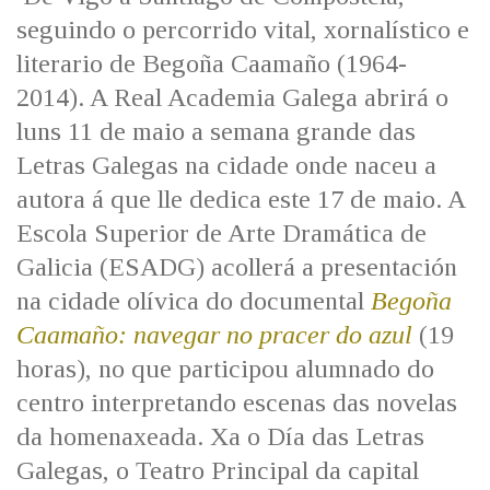
IDENTIDADE CORPORATIVA
Facebook
Twitter
Youtube
Instagram
Bluesky
seguindo o percorrido vital, xornalístico e
FIGURAS HOMENAXEADAS
MARCIAL DEL ADALID
literario de Begoña Caamaño (1964-
HISTORIA
CASA-MUSEO EMILIA PARDO
2014). A Real Academia Galega abrirá o
BAZÁN
60 ANOS DLG
luns 11 de maio a semana grande das
PRIMAVERA DAS LETRAS
Letras Galegas na cidade onde naceu a
PORTAL DAS PALABRAS
autora á que lle dedica este 17 de maio. A
Escola Superior de Arte Dramática de
Galicia (ESADG) acollerá a presentación
na cidade olívica do documental
Begoña
Caamaño: navegar no pracer do azul
(19
horas), no que participou alumnado do
centro interpretando escenas das novelas
da homenaxeada. Xa o Día das Letras
Galegas, o Teatro Principal da capital