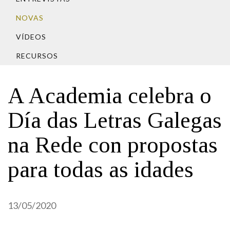
IDENTIDADE CORPORATIVA
Facebook
Twitter
Youtube
Instagram
Bluesky
FIGURAS HOMENAXEADAS
NOVAS
MARCIAL DEL ADALID
HISTORIA
CASA-MUSEO EMILIA PARDO
VÍDEOS
BAZÁN
60 ANOS DLG
RECURSOS
PRIMAVERA DAS LETRAS
PORTAL DAS PALABRAS
A Academia celebra o
Día das Letras Galegas
na Rede con propostas
para todas as idades
13/05/2020