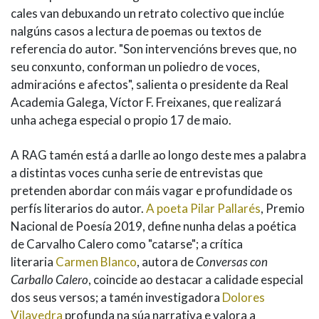
cales van debuxando un retrato colectivo que inclúe
nalgúns casos a lectura de poemas ou textos de
referencia do autor. "Son intervencións breves que, no
seu conxunto, conforman un poliedro de voces,
admiracións e afectos", salienta o presidente da Real
Academia Galega, Víctor F. Freixanes, que realizará
unha achega especial o propio 17 de maio.
A RAG tamén está a darlle ao longo deste mes a palabra
a distintas voces cunha serie de entrevistas que
pretenden abordar con máis vagar e profundidade os
perfís literarios do autor.
A poeta Pilar Pallarés
, Premio
Nacional de Poesía 2019, define nunha delas a poética
de Carvalho Calero como "catarse"; a crítica
literaria
Carmen Blanco
, autora de
Conversas con
Carballo Calero
, coincide ao destacar a calidade especial
dos seus versos; a tamén investigadora
Dolores
Vilavedra
profunda na súa narrativa e valora a