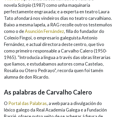
novela
Scórpio
(1987) como unha maquinaria
perfectamente engraxada; e a experta en teatro Laura
Tato afondará nos vindeiros días no teatro carvalhiano.
Baixo a mesma lapela, a RAG recolle outros testemuños
como o de
Asunción Fernández
, filla do fundador do
Colexio Fingoi, o empresario galeguista Antonio
Fernández, e actual directora deste centro, que tivo
como primeiro responsable a Carvalho Calero (1950-
1965). "Introducía a lingua a través das obras literarias
que liamos, e estudabamos autores coma Castelao,
Rosalía ou Otero Pedrayo", recorda quen foi tamén
alumna de don Ricardo.
As palabras de Carvalho Calero
O
Portal das Palabras
, a web para a divulgación do
léxico galego da Real Academia Galega e a Fundación
Barrié, ofrece outro xeito de se achegar á figura de