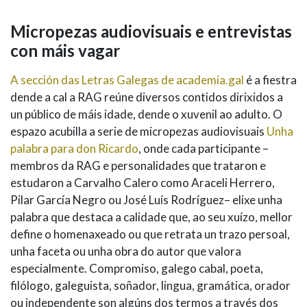
Micropezas audiovisuais e entrevistas
con máis vagar
A sección das Letras Galegas de academia.gal
é a fiestra
dende a cal a RAG reúne diversos contidos dirixidos a
un público de máis idade, dende o xuvenil ao adulto. O
espazo acubilla a serie de micropezas audiovisuais
Unha
palabra para don Ricardo
, onde cada participante –
membros da RAG e personalidades que trataron e
estudaron a Carvalho Calero como Araceli Herrero,
Pilar García Negro ou José Luís Rodríguez– elixe unha
palabra que destaca a calidade que, ao seu xuízo, mellor
define o homenaxeado ou que retrata un trazo persoal,
unha faceta ou unha obra do autor que valora
especialmente. Compromiso, galego cabal, poeta,
filólogo, galeguista, soñador, lingua, gramática, orador
ou independente son algúns dos termos a través dos