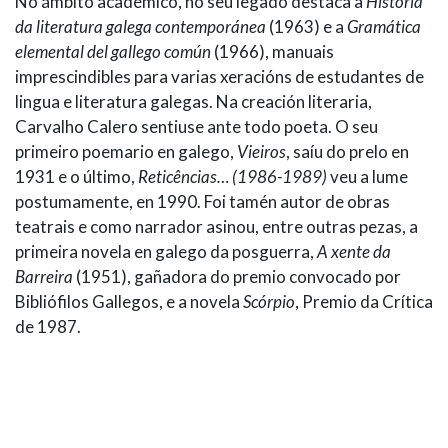
No ámbito académico, no seu legado destaca a
Historia
da literatura galega contemporánea
(1963) e a
Gramática
elemental del gallego común
(1966), manuais
imprescindibles para varias xeracións de estudantes de
lingua e literatura galegas. Na creación literaria,
Carvalho Calero sentiuse ante todo poeta. O seu
primeiro poemario en galego,
Vieiros
, saíu do prelo en
1931 e o último,
Reticências… (1986-1989)
veu a lume
postumamente, en 1990. Foi tamén autor de obras
teatrais e como narrador asinou, entre outras pezas, a
primeira novela en galego da posguerra,
A xente da
Barreira
(1951), gañadora do premio convocado por
Bibliófilos Gallegos, e a novela
Scórpio
, Premio da Crítica
de 1987.