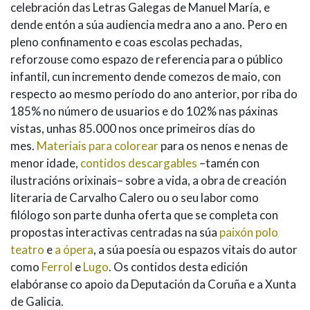
celebración das Letras Galegas de Manuel María, e
dende entón a súa audiencia medra ano a ano. Pero en
pleno confinamento e coas escolas pechadas,
reforzouse como espazo de referencia para o público
infantil, cun incremento dende comezos de maio, con
respecto ao mesmo período do ano anterior, por riba do
185% no número de usuarios e do 102% nas páxinas
vistas, unhas 85.000 nos once primeiros días do
mes.
Materiais para colorear
para os nenos e nenas de
menor idade,
contidos descargables
–tamén con
ilustracións orixinais– sobre a vida, a obra de creación
literaria de Carvalho Calero ou o seu labor como
filólogo son parte dunha oferta que se completa con
propostas interactivas centradas na súa
paixón polo
teatro
e
a ópera
, a súa poesía ou espazos vitais do autor
como
Ferrol
e
Lugo
. Os contidos desta edición
elabóranse co apoio da Deputación da Coruña e a Xunta
de Galicia.