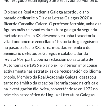
Monteagudo e dun epílogo de Xesús Alonso Montero.
O pleno da Real Academia Galega acordou o ano
pasado dedicarlle o Día das Letras Galegas 2020 a
Ricardo Carvalho Calero. O profesor ferrolán, unha das
figuras máis relevantes da cultura galega da segunda
metade do século XX, desenvolveu unha traxectoria
vital fondamente vencellada á historia do galeguismo
no pasado século XX: foi na mocidade membro do
Seminario de Estudos Galegos e colaborador da
revista
Nós
, participou na redacción do Estatuto de
Autonomía de 1936 e, xa no exilio interior, implicouse
activamente nas estratexias de recuperación do idioma
propio. Membro da Real Academia Galega, destacou
tanto no ámbito da creación literaria como na crítica e
na investigación filolóxica, converténdose en 1972 no
primeiro catedrático de Lingua e Literatura Galegas.