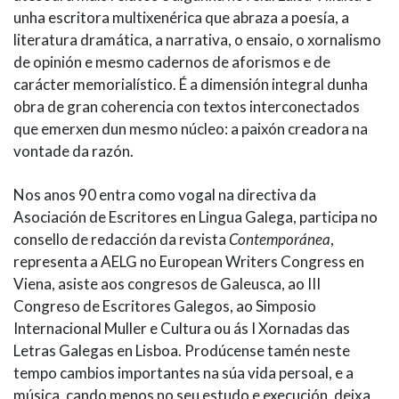
unha escritora multixenérica que abraza a poesía, a
literatura dramática, a narrativa, o ensaio, o xornalismo
de opinión e mesmo cadernos de aforismos e de
carácter memorialístico. É a dimensión integral dunha
obra de gran coherencia con textos interconectados
que emerxen dun mesmo núcleo: a paixón creadora na
vontade da razón.
Nos anos 90 entra como vogal na directiva da
Asociación de Escritores en Lingua Galega, participa no
consello de redacción da revista
Contemporánea
,
representa a AELG no European Writers Congress en
Viena, asiste aos congresos de Galeusca, ao III
Congreso de Escritores Galegos, ao Simposio
Internacional Muller e Cultura ou ás I Xornadas das
Letras Galegas en Lisboa. Prodúcense tamén neste
tempo cambios importantes na súa vida persoal, e a
música, cando menos no seu estudo e execución, deixa