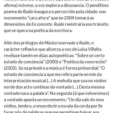
afirma) móvese, a voz explora a disonancia. O penúltimo
poema de
Ruído
inaugura o percorrido pola cidade, nun
movemento “cara afora” que en 2004 tomará as
dimensións de
En concreto
.
Ruído
rexistraría ese tránsito
que se opera na poética da escritora.
Alén dos prólogos de
Música reservada
e
Ruído
, o
carácter reflexivo que alicerza a voz de Luísa Villalta
revélase tamén en dúas autopoéticas: “Sobre un certo
estado de conciencia” (2000) e “Poética da concreción”
(2003). Se na primeira a música é forma primordial: “O
estado de conciencia a que me refiro parte en min da
interpretación musical (...) A melodía que soa no violino
xorde dun acto continuo da vontade (...) Desta mesma
vontade nace a palabra”. Na segunda (á que volveremos)
a vontade apunta un movemento: “Un día saín do meu
violino, lembro, e enxordecín a escala da corda por lle
facer nós de palabras que me permitisen baixar aos