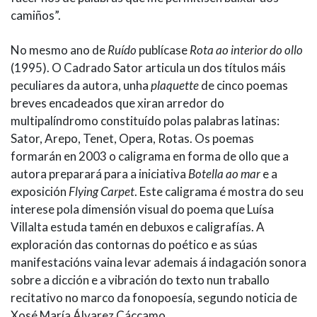
camiños”.
No mesmo ano de
Ruído
publícase
Rota ao interior do ollo
(1995). O Cadrado Sator articula un dos títulos máis
peculiares da autora, unha
plaquette
de cinco poemas
breves encadeados que xiran arredor do
multipalíndromo constituído polas palabras latinas:
Sator, Arepo, Tenet, Opera, Rotas. Os poemas
formarán en 2003 o caligrama en forma de ollo que a
autora preparará para a iniciativa
Botella ao mar
e a
exposición
Flying Carpet
. Este caligrama é mostra do seu
interese pola dimensión visual do poema que Luísa
Villalta estuda tamén en debuxos e caligrafías. A
exploración das contornas do poético e as súas
manifestacións vaina levar ademais á indagación sonora
sobre a dicción e a vibración do texto nun traballo
recitativo no marco da fonopoesía, segundo noticia de
Xosé María Álvarez Cáccamo.