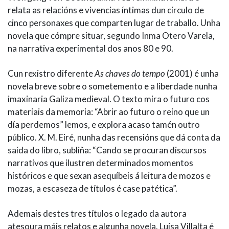
relata as relacións e vivencias íntimas dun círculo de
cinco personaxes que comparten lugar de traballo. Unha
novela que cómpre situar, segundo Inma Otero Varela,
na narrativa experimental dos anos 80 e 90.
Cun rexistro diferente
As chaves do tempo
(2001) é unha
novela breve sobre o sometemento e a liberdade nunha
imaxinaria Galiza medieval. O texto mira o futuro cos
materiais da memoria: “Abrir ao futuro o reino que un
día perdemos” lemos, e explora acaso tamén outro
público. X. M. Eiré, nunha das recensións que dá conta da
saída do libro, subliña: “Cando se procuran discursos
narrativos que ilustren determinados momentos
históricos e que sexan asequíbeis á leitura de mozos e
mozas, a escaseza de títulos é case patética”.
Ademais destes tres títulos o legado da autora
atesoura máis relatos e algunha novela. Luísa Villalta é