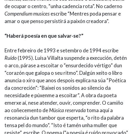
de ocupar o centro, “unha cadencia rota”. No caderno
Compendium musices
escribe “Mentres poda pensar e
amar o que penso persistirá a paixón creadora”.
“Haberá poesía en que salvar-se?”
Entre febreiro de 1993 e setembro de 1994 escribe
Ruído
(1995). Luísa Villalta suspende a execución, detén
o arco, párase a escoitar o “ensurdecido vértigo” dun
“corazón que galopa o seu ritmo”. Dalgún xeito o libro
anuncia o xiro que anos despois explica na súa “Poética
da concreción”: “Baixei os sonidos ao silencio da
necesidade e púxenme a escoitar”. A obra da poeta
emerxe aí, nese atender, ouvir, comprender. O camiño
ao coñecemento de
Música reservada
toma aquí a
resonancia dun tambor que esperta, “o rito da palabra
tensa pel do mundo”. “Isto é tamén unha muller que
resiste”, escribe. O poema (“a poesía é ruído provocado”,