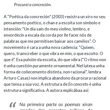
Procurei a concreción.
A “Poética da concreción” (2003) rexistra un xiro no seu
pensamento poético, o chan e a escoita son símbolo e
intención: “Un día saín do meu violino, lembro, e
enxordecín a escala da corda por lle facer nós de
palabras que me permitisen baixar aos camiños”. O
movemento é cara a unha nova cadencia: “Quixen,
quero, transcreber o que vibra en min, o que escoito. O
que é”. Esa pulsión da escoita, do que vibra (“O ritmo non
é unha cuestión puramente ornamental. Nel latexa unha
forma de coñecemento distinta, non racional”, lembra
Arturo Casas) non implica abandono da procura racional
que tensa a súa voz. A estrutura de
En concreto
é unha
estrutura significativa. A autora explicábaa así:
Na primeira parte os poemas xiran
arredor dos aspectos míticos da