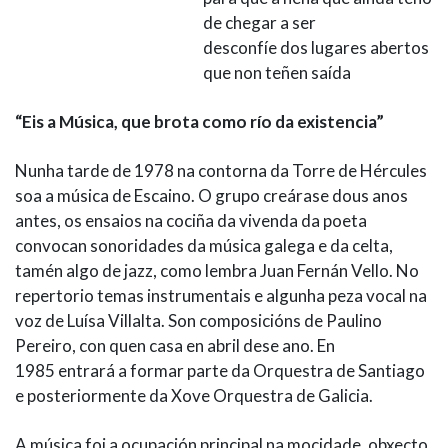
de chegar a ser
desconfíe dos lugares abertos
que non teñen saída
“Eis a Música, que brota como río da existencia”
Nunha tarde de 1978 na contorna da Torre de Hércules
soa a música de Escaino. O grupo creárase dous anos
antes, os ensaios na cociña da vivenda da poeta
convocan sonoridades da música galega e da celta,
tamén algo de jazz, como lembra Juan Fernán Vello. No
repertorio temas instrumentais e algunha peza vocal na
voz de Luísa Villalta. Son composicións de Paulino
Pereiro, con quen casa en abril dese ano. En
1985 entrará a formar parte da Orquestra de Santiago
e posteriormente da Xove Orquestra de Galicia.
A música foi a ocupación principal na mocidade, obxecto