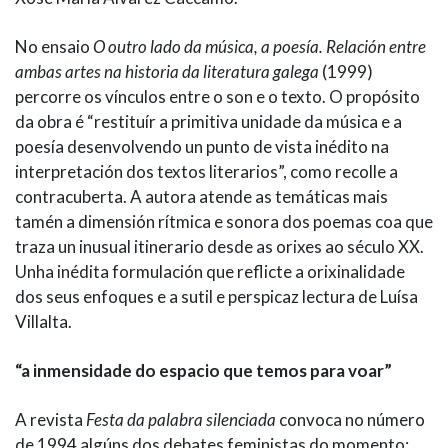
No ensaio
O outro lado da música, a poesía. Relación entre
ambas artes na historia da literatura galega
(1999)
percorre os vínculos entre o son e o texto. O propósito
da obra é “restituír a primitiva unidade da música e a
poesía desenvolvendo un punto de vista inédito na
interpretación dos textos literarios”, como recolle a
contracuberta. A autora atende as temáticas mais
tamén a dimensión rítmica e sonora dos poemas coa que
traza un inusual itinerario desde as orixes ao século XX.
Unha inédita formulación que reflicte a orixinalidade
dos seus enfoques e a sutil e perspicaz lectura de Luísa
Villalta.
“a inmensidade do espacio que temos para voar”
A revista
Festa da palabra silenciada
convoca no número
de 1994 algúns dos debates feministas do momento: