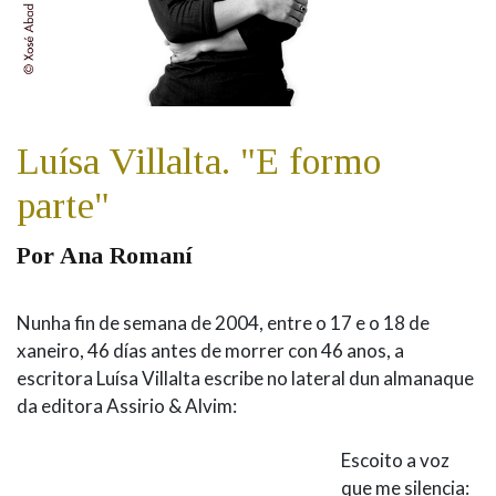
IDENTIDADE CORPORATIVA
Facebook
Twitter
Youtube
Instagram
Bluesky
FIGURAS HOMENAXEADAS
MARCIAL DEL ADALID
HISTORIA
CASA-MUSEO EMILIA PARDO
BAZÁN
60 ANOS DLG
PRIMAVERA DAS LETRAS
Luísa Villalta. "E formo
PORTAL DAS PALABRAS
parte"
Por Ana Romaní
Nunha fin de semana de 2004, entre o 17 e o 18 de
xaneiro, 46 días antes de morrer con 46 anos, a
escritora Luísa Villalta escribe no lateral dun almanaque
da editora Assirio & Alvim:
Escoito a voz
que me silencia: