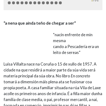
“a nena que aínda teño de chegar a ser”
“nacín enfrente de min
mesma
cando a Pescadería era un
leito de sereas”
Luísa Villalta nace na Coruña o 15 de xullo de 1957. A
cidade na que residirá a maior parte da súa vida será
materia principal da súa obra. No libro
En concreto
tomará a dimensión máis plena ata se fusionar coa
propia poeta. A casa familiar situada na rúa Vila de Laxe
acolle os primeiros anos de infancia. É a filla maior dunha
familia de clase media, o pai, profesor mercantil, a nai,
formada en comercio, imprimirán nas dúas fillas a