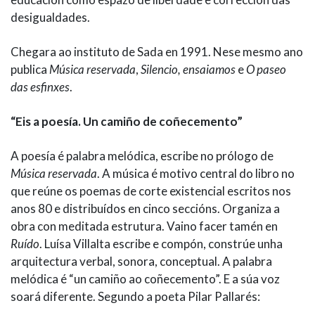
desigualdades.
Chegara ao instituto de Sada en 1991. Nese mesmo ano
publica
Música reservada
,
Silencio, ensaiamos
e
O paseo
das esfinxes
.
“Eis a poesía. Un camiño de coñecemento”
A poesía é palabra melódica, escribe no prólogo de
Música reservada
. A música é motivo central do libro no
que reúne os poemas de corte existencial escritos nos
anos 80 e distribuídos en cinco seccións. Organiza a
obra con meditada estrutura. Vaino facer tamén en
Ruído
. Luísa Villalta escribe e compón, constrúe unha
arquitectura verbal, sonora, conceptual. A palabra
melódica é “un camiño ao coñecemento”. E a súa voz
soará diferente. Segundo a poeta Pilar Pallarés: