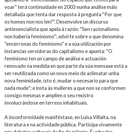
voar” terá continuidade en 2003 nunha análise máis
detallada que tenta dar resposta á pregunta “Por que
os homes non nos len?”. Desenvolve un discurso
antiesencialista que apela á razón: “Sen racionalismo
non habería feminismo”; advirte sobre o que denomina
“encerronas do feminismo” e a súa utilización por
instancias servidoras do capitalismo e apunta: “O
feminismo ten un campo de análise e actuación
renovado na medida en que parte da súa mensaxe está a
ser reutilizada como un novo meio de aclimatar unha
nova feminidade, isto é, mudar o necesario para que
nada mude”; e insta ás mulleres a que non se conformen
consigo mesmas e amplíen o seu rexistro
involucrándose en terreos inhabituais.
A inconformidade maniféstase, en Luísa Villalta, na
literatura e na actividade pública. Participa vivamente
nos debates culturais da fin do milenio. É unha das