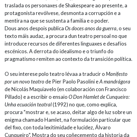
traslada os personaxes de Shakespeare ao presente, a
protagonista revólvese, desmonta a corrupción e a
mentira na que se sustenta a familia e o poder.
Dous anos despois publica
Os doces anos da guerra
, o seu
texto máis audaz, a procura dun teatro persoal no que
introduce recursos de diferentes linguaxes e desafíos
escénicos. A derrota do idealismo e o triunfo do
pragmatismo remiten ao contexto da transición política.
O seu interese polo teatro lévaa a traducir o
Manifesto
por un novo teatro
de Pier Paolo Pasolini e
A mandrágora
de Nicolás Maquiavelo (en colaboración con Francisco
Pillado) e a escribir o ensaio
O Don Hamlet de Cunqueiro:
Unha ecuación teatral
(1992) no que, como explica,
procura “mostrar e, se acaso, deitar algo de luz sobre un
enigma chamado Hamlet, na formulación particular que
del fixo, con toda lexitimidade e lucidez, Álvaro
Cunqueiro”. Mostra do seu coñecemento da historia da