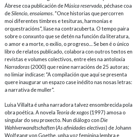
Ábrese coa publicación de
Música reservada
, péchase coa
de
Silencio, ensaiamos
. “Once historias que percorren
moi diferentes timbres e tesituras, harmonías e
orquestracións”, líase na contracuberta. O tempo paira
sobre o conxunto que se detén na función da literatura,
o amor e a morte, o exilio, o progreso... Se ben é o único
libro de relatos publicado, colabora con outros textos en
revistas e volumes colectivos, entre eles na antoloxía
Narradoras
(2000) que reúne narracións de 25 autoras;
no limiar indícase: “A compilación que aquí se presenta
quere inaugurar un espazo case inédito nas nosas letras:
a narrativa de muller”.
Luísa Villalta é unha narradora talvez ensombrecida pola
obra poética. A novela
Teoría de xogos
(1997) amosa o
singular do seu proxecto. Nun diálogo con
Die
Wahlverwandtschaften
(
As afinidades electivas
) de Johann
Wolfgang von Goethe, unha voz feminina lembra e