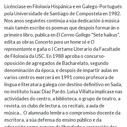
Licénciase en Filoloxía Hispánica e en Galego-Portugués
pola Universidade de Santiago de Compostela en 1982.
Nos anos seguintes continúa a súa dedicación á música
mais tamén escribe os poemas que despois formarán o
primeiro libro, publica en
El Correo Gallego
“Sete haikus”,
edita as obras
Concerto para un home só
e
O
representante
e gaña o I Certame Literario da Facultade
de Filoloxía da USC. En 1988 aproba o concurso-
oposición de agregados de Bacharelato, segundo
denominación da época, e despois de impartir aulas en
varios centros exercerá en 1991 como profesora de
lingua e literatura galega con destino definitivo en Sada,
no instituto Isaac Díaz Pardo. Luísa Villalta implícase nas
actividades do centro, a biblioteca, o grupo de teatro, a
revista, os clubs de lectura, os recitais, a aula de
música... O alumnado lembra o compromiso docente da
escritora, a súa defensa do ensino público e da
educación como espazo de liberdade e corrección das