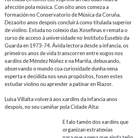
afección pola música. Con oito anos comeza a
formación no Conservatorio de Música da Coruña.
Dezaoito anos despois concluirá como titulada superior
de violino. Estuda no colexio das Xosefinas e remata o
curso de acceso á universidade no Instituto Eusebio da
Guarda en 1973-74. Ávida lectora desde a infancia, os
primeiros anos de vida transcorren entre xogos nos
xardíns de Méndez Núñez e na Mariña, debuxando,
observando o mundo coa curiosidade dunha nena
esperta e decidida nos seus propósitos, fosen estes
estudar violino ou aprender a patinar en Riazor.
Luísa Villalta volverá aos xardíns da infancia anos
despois, no seu camiñar pola Cidade Alta:
E falo tamén dos xardíns que
organizan estratexias
para que a nena que aínda teño