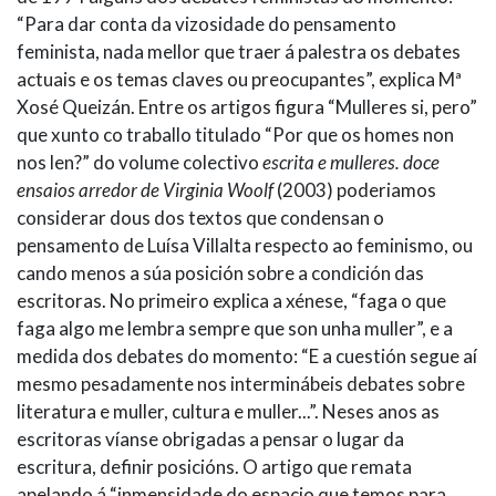
“Para dar conta da vizosidade do pensamento
feminista, nada mellor que traer á palestra os debates
actuais e os temas claves ou preocupantes”, explica Mª
Xosé Queizán. Entre os artigos figura “Mulleres si, pero”
que xunto co traballo titulado “Por que os homes non
nos len?” do volume colectivo
escrita e mulleres. doce
ensaios arredor de Virginia Woolf
(2003) poderiamos
considerar dous dos textos que condensan o
pensamento de Luísa Villalta respecto ao feminismo, ou
cando menos a súa posición sobre a condición das
escritoras. No primeiro explica a xénese, “faga o que
faga algo me lembra sempre que son unha muller”, e a
medida dos debates do momento: “E a cuestión segue aí
mesmo pesadamente nos interminábeis debates sobre
literatura e muller, cultura e muller...”. Neses anos as
escritoras víanse obrigadas a pensar o lugar da
escritura, definir posicións. O artigo que remata
apelando á “inmensidade do espacio que temos para