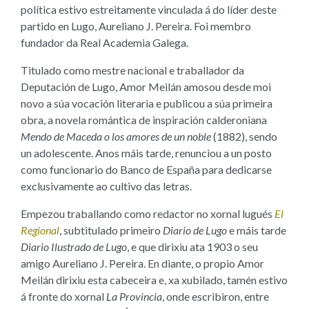
política estivo estreitamente vinculada á do líder deste
partido en Lugo, Aureliano J. Pereira. Foi membro
fundador da Real Academia Galega.
Titulado como mestre nacional e traballador da
Deputación de Lugo, Amor Meilán amosou desde moi
novo a súa vocación literaria e publicou a súa primeira
obra, a novela romántica de inspiración calderoniana
Mendo de Maceda o los amores de un noble
(1882), sendo
un adolescente. Anos máis tarde, renunciou a un posto
como funcionario do Banco de España para dedicarse
exclusivamente ao cultivo das letras.
Empezou traballando como redactor no xornal lugués
El
Regional
, subtitulado primeiro
Diario de Lugo
e máis tarde
Diario Ilustrado de Lugo
, e que dirixiu ata 1903 o seu
amigo Aureliano J. Pereira. En diante, o propio Amor
Meilán dirixiu esta cabeceira e, xa xubilado, tamén estivo
á fronte do xornal
La Provincia
, onde escribiron, entre