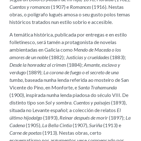
Cuentos y romances
(1907) e
Romances
(1916). Nestas
obras, o polígrafo lugués amosa o seu gusto polos temas
históricos tratados nun estilo sobrio e accesible.
A temática histórica, publicada por entregas e en estilo
folletinesco, será tamén a protagonista de novelas
ambientadas en Galicia como
Mendo de Maceda o los
amores de un noble
(1882);
Justicias y crueldades
(1883);
Desde la honradez al crime
n (1884);
Amante, esclava y
verdugo
(1889);
La corona de fuego o el secreto de una
tumba
, baseada nunha lenda referida ao mosteiro de San
Vicente do Pino, en Monforte, e
Santa Trahamunda
(1900), inspirada nunha lenda piadosa do século VIII. De
distinto tipo son
Sol y sombra. Cuentos y paisajes
(1893),
situada no Levante español; a colección de relatos
El
último hijodalgo
(1893),
Reinar después de morir
(1897);
La
Cadena
(1905),
La Bella Cintia
(1907),
Suriña
(1913) e
Carne de poetas
(1913). Nestas obras, certo
esquematismo nos argumentos vese compensado por