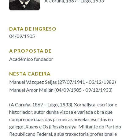
A Coruña, 1867 - Lugo, 1933
IDENTIDADE CORPORATIVA
Facebook
Twitter
Youtube
Instagram
Bluesky
FIGURAS HOMENAXEADAS
MARCIAL DEL ADALID
HISTORIA
CASA-MUSEO EMILIA PARDO
BAZÁN
60 ANOS DLG
DATA DE INGRESO
04/09/1905
PRIMAVERA DAS LETRAS
PORTAL DAS PALABRAS
A PROPOSTA DE
Académico fundador
NESTA CADEIRA
Manuel Vázquez Seijas (27/07/1941 - 03/12/1982)
Manuel Amor Meilán (04/09/1905 - 09/12/1933)
(A Coruña, 1867 – Lugo, 1933). Xornalista, escritor e
historiador, autor dunha vizosa e variada obra que
comprende dúas das primeiras novelas escritas en
galego,
Xuana
e
Os fillos da praya
. Militante do Partido
Republicano Federal, a súa traxectoria profesional e