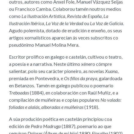
outros, autores como Ánxel Fole, Manuel Vázquez Seijas
ou Francisco Camba. Colaborou tamén noutros medios
como
La Ilustración Artística
,
Revista de España
,
La
Ilustración Ibérica
,
La Voz de la Verdad
ou
La Voz de Galicia
.
Agudo polemista, dotado de erudición e enxeño, os seus
artigos xornalísticos aparecían ás veces subscritos co
pseudónimo Manuel Molina Mera.
Escritor prolífico en galego e castelán, cultivou o teatro,
a poesía e a narrativa. Neste último xénero cómpre
salientar, polo seu carácter pioneiro, as novelas
Xuana
,
premiada en Pontevedra, e
Os fillos da praya
, galardoada
en Betanzos. Tamén en galego publicou o poemario
Treboadas
(1884), en colaboración con Raúl Muñiz, e a
compilación de muiñeiras e coplas populares
No valado:
foliadas e alalás, alboradas e muiñeiras
(1918).
A súa produción poética en castelán principiou coa
edición de
Pedro Madruga
(1887), poemario ao que
seguiron
Dolores (Álbum de mi hija)
1890;
Floralba
(1902),