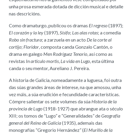
unha prosa esmerada dotada de dicción musical e detalle
nas descricións.
Como dramaturgo, publicou os dramas
El regreso
(1897);
El corazón y la ley
(1897),
Sísifo
;
Las alas rotas
; a comedia
Robo sin fractura
; a zarzuela en un acto
De la corte al
cortijo
;
Floridor
, composta canda Gonzalo Cantón, o
drama en galego
Men Rodríguez Tenorio
, así como as
revistas
In articulo mortis
,
La vida en Lugo
, esta última
canda o seu mentor, Aureliano J. Pereira.
A historia de Galicia, nomeadamente a luguesa, foi outra
das súas grandes áreas de interese, na que amosou, unha
vez máis, a súa erudición e fecundidade características.
Cómpre salientar os sete volumes da súa
Historia de la
provincia de Lugo
(1918-1927) que abrangue ata o século
XIII; os tomos de “Lugo” e “Generalidades” de
Geografía
general del Reino de Galicia
(1935), ademais das
monografías “Gregorio Hernández” (
El Murillo de la