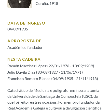
IDENTIDADE CORPORATIVA
Coruña, 1918
Facebook
Twitter
Youtube
Instagram
Bluesky
FIGURAS HOMENAXEADAS
MARCIAL DEL ADALID
HISTORIA
CASA-MUSEO EMILIA PARDO
BAZÁN
60 ANOS DLG
DATA DE INGRESO
04/09/1905
PRIMAVERA DAS LETRAS
PORTAL DAS PALABRAS
A PROPOSTA DE
Académico fundador
NESTA CADEIRA
Ramón Martínez López (22/01/1976 - 13/09/1989)
Julio Dávila Díaz (30/08/1927 - 11/06/1971)
Francisco Romero Blanco (04/09/1905 - 21/11/1918)
Catedrático de Medicina e polígrafo, ensinou anatomía
da Universidade de Santiago de Compostela (USC), da
que foi reitor en tres ocasións. Foi membro fundador da
Real Academia Galega e cultivou a divulgación científica