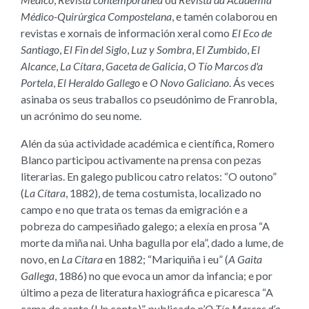
Médico-Quirúrgica Compostelana
, e tamén colaborou en
revistas e xornais de información xeral como
El Eco de
Santiago
,
El Fin del Siglo
,
Luz y Sombra
,
El Zumbido
,
El
Alcance
,
La Cítara
,
Gaceta de Galicia
,
O Tío Marcos d'a
Portela
,
El Heraldo Gallego
e
O Novo Galiciano
. Ás veces
asinaba os seus traballos co pseudónimo de Franrobla,
un acrónimo do seu nome.
Alén da súa actividade académica e científica, Romero
Blanco participou activamente na prensa con pezas
literarias. En galego publicou catro relatos: “O outono”
(
La Cítara
, 1882), de tema costumista, localizado no
campo e no que trata os temas da emigración e a
pobreza do campesiñado galego; a elexía en prosa “A
morte da miña nai. Unha bagulla por ela”, dado a lume, de
novo, en
La Cítara
en 1882; “Mariquiña i eu” (
A Gaita
Gallega
, 1886) no que evoca un amor da infancia; e por
último a peza de literatura haxiográfica e picaresca “A
cama do santo (Un conto)”, publicado n’
O Tío Marcos d’a