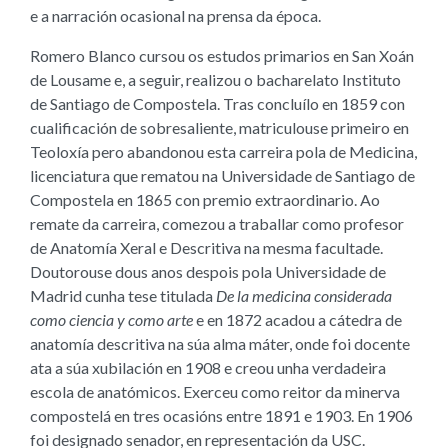
e a narración ocasional na prensa da época.
Romero Blanco cursou os estudos primarios en San Xoán
de Lousame e, a seguir, realizou o bacharelato Instituto
de Santiago de Compostela. Tras concluílo en 1859 con
cualificación de sobresaliente, matriculouse primeiro en
Teoloxía pero abandonou esta carreira pola de Medicina,
licenciatura que rematou na Universidade de Santiago de
Compostela en 1865 con premio extraordinario. Ao
remate da carreira, comezou a traballar como profesor
de Anatomía Xeral e Descritiva na mesma facultade.
Doutorouse dous anos despois pola Universidade de
Madrid cunha tese titulada
De la medicina considerada
como ciencia y como arte
e en 1872 acadou a cátedra de
anatomía descritiva na súa alma máter, onde foi docente
ata a súa xubilación en 1908 e creou unha verdadeira
escola de anatómicos. Exerceu como reitor da minerva
compostelá en tres ocasións entre 1891 e 1903. En 1906
foi designado senador, en representación da USC.