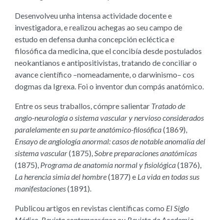
Desenvolveu unha intensa actividade docente e
investigadora, e realizou achegas ao seu campo de
estudo en defensa dunha concepción ecléctica e
filosófica da medicina, que el concibía desde postulados
neokantianos e antipositivistas, tratando de conciliar o
avance científico –nomeadamente, o darwinismo– cos
dogmas da Igrexa. Foi o inventor dun compás anatómico.
Entre os seus traballos, cómpre salientar
Tratado de
angio-neurología o sistema vascular y nervioso considerados
paralelamente en su parte anatómico-filosófica
(1869),
Ensayo de angiología anormal: casos de notable anomalía del
sistema vascular
(1875),
Sobre preparaciones anatómicas
(1875),
Programa de anatomía normal y fisiológica
(1876),
La herencia simia del hombre
(1877) e
La vida en todas sus
manifestaciones
(1891).
Publicou artigos en revistas científicas como
El Siglo
Médico
,
Revista contemporánea
ou
Revista da Academia