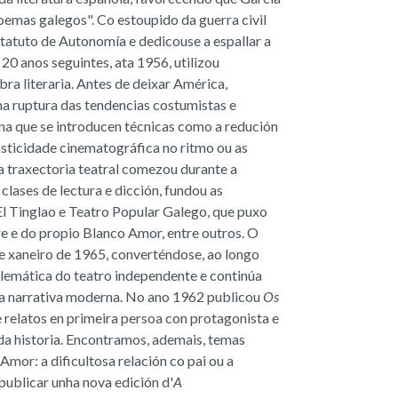
poemas galegos". Co estoupido da guerra civil
tatuto de Autonomía e dedicouse a espallar a
 20 anos seguintes, ata 1956, utilizou
ra literaria. Antes de deixar América,
ha ruptura das tendencias costumistas e
 na que se introducen técnicas como a redución
asticidade cinematográfica no ritmo ou as
a traxectoria teatral comezou durante a
clases de lectura e dicción, fundou as
 Tinglao e Teatro Popular Galego, que puxo
re e do propio Blanco Amor, entre outros. O
de xaneiro de 1965, converténdose, ao longo
lemática do teatro independente e continúa
da narrativa moderna. No ano 1962 publicou
Os
e relatos en primeira persoa con protagonista e
ada historia. Encontramos, ademais, temas
Amor: a dificultosa relación co pai ou a
publicar unha nova edición d'
A