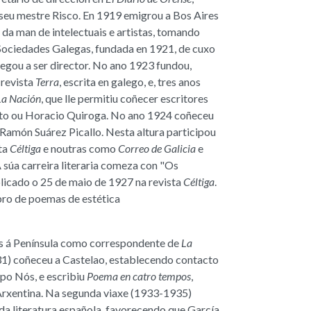
 seu mestre Risco. En 1919 emigrou a Bos Aires
 da man de intelectuais e artistas, tomando
 Sociedades Galegas, fundada en 1921, de cuxo
hegou a ser director. No ano 1923 fundou,
 revista
Terra
, escrita en galego, e, tres anos
La Nación
, que lle permitiu coñecer escritores
to ou Horacio Quiroga. No ano 1924 coñeceu
 Ramón Suárez Picallo. Nesta altura participou
ta
Céltiga
e noutras como
Correo de Galicia
e
A súa carreira literaria comeza con "Os
licado o 25 de maio de 1927 na revista
Céltiga
.
bro de poemas de estética
es á Península como correspondente de
La
31) coñeceu a Castelao, establecendo contacto
po Nós, e escribiu
Poema en catro tempos
,
Arxentina. Na segunda viaxe (1933-1935)
da literatura española, favorecendo que García