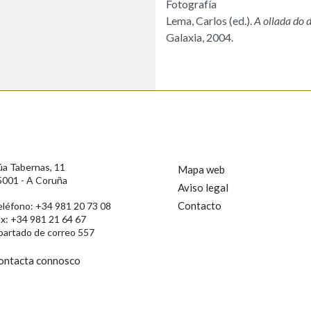
Fotografía
Lema, Carlos (ed.).
A ollada do 
Galaxia, 2004.
úa Tabernas, 11
Mapa web
5001 - A Coruña
Aviso legal
Contacto
eléfono: +34 981 20 73 08
ax: +34 981 21 64 67
partado de correo 557
ontacta connosco