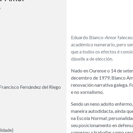
9
Eduardo Blanco-Amor faleceu 
académico numerario, pero ser
que a todos os efectos é cons
dáselle a de elección.
Nado en Ourense o 14 de setem
decembro de 1979, Blanco Amor
renovación narrativa galega. F
Francisco Fernández del Riego
e no xornalismo.
Sendo un neno adoito enfermo,
maneira autodidacta, aínda que
na Escola Normal; personalida
seu posicionamento en defensa
idade)
comezou a traballar como secr