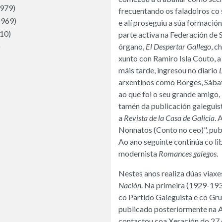
1979)
frecuentando os faladoiros co
1969)
e alí proseguiu a súa formación
10)
parte activa na Federación de
)
órgano,
El Despertar Gallego
, c
xunto con Ramiro Isla Couto, a
máis tarde, ingresou no diario
arxentinos como Borges, Sába
ao que foi o seu grande amigo,
tamén da publicación galeguis
a
Revista de la Casa de Galicia
. 
Nonnatos (Conto no ceo)", pub
Ao ano seguinte continúa co li
modernista
Romances galegos
.
Nestes anos realiza dúas viax
Nación
. Na primeira (1929-19
co Partido Galeguista e co Gru
publicado posteriormente na 
contactou coa Xeración do 27 