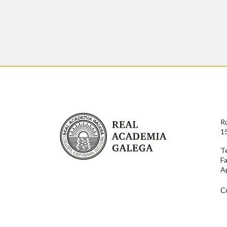
Real Academia Galega
R
1
T
F
A
C