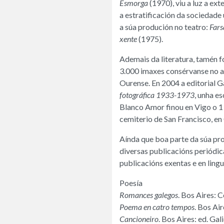
Esmorga
(1970), viu a luz a ex
a estratificación da sociedade
a súa produción no teatro:
Fars
xente
(1975).
Ademais da literatura, tamén f
3.000 imaxes consérvanse no a
Ourense. En 2004 a editorial G
fotográfica 1933-1973
, unha e
Blanco Amor finou en Vigo o 1
cemiterio de San Francisco, en
Aínda que boa parte da súa pro
diversas publicacións periódic
publicacións exentas e en lingu
Poesía
Romances galegos
. Bos Aires: C
Poema en catro tempos
. Bos Air
Cancioneiro
. Bos Aires: ed. Gal