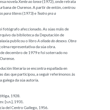
tensa novela
Xente ao lonxe
(1972), onde retrata
 urbana de Ourense. A partir de entón, centrou
as para títeres
(1973) e
Teatro pra a
oi fotógrafo afeccionado. As súas máis de
rquivo da biblioteca da Deputación de
alaxia publicou o libro
A ollada do desexo. Obra
scolma representativa da súa obra.
 de decembro de 1979 e foi soterrado no
 Ourense.
dución literaria se encontra espallada en
as das que participou, a seguir referímonos ás
a galega da súa autoría.
éltiga, 1928.
es: [s.n.], 1931.
icia del Centro Gallego, 1956.