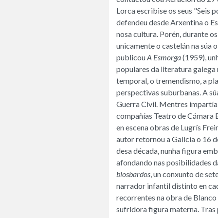
Lorca escribise os seus "Seis 
defendeu desde Arxentina o Es
nosa cultura. Porén, durante os
unicamente o castelán na súa ob
publicou
A Esmorga
(1959), un
populares da literatura galega
temporal, o tremendismo, a pl
perspectivas suburbanas. A sú
Guerra Civil. Mentres impartía 
compañías Teatro de Cámara El
en escena obras de Lugrís Frei
autor retornou a Galicia o 16 
desa década, nunha figura emb
afondando nas posibilidades 
biosbardos
, un conxunto de set
narrador infantil distinto en c
recorrentes na obra de Blanco 
sufridora figura materna. Tras 