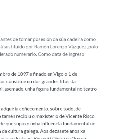
antes de tomar posesión da súa cadeira como
á sustituído por Ramón Lorenzo Vázquez, polo
iderado numerario. Como data de ingreso
bro de 1897 e finado en Vigo o 1 de
 constitúe un dos grandes fitos da
oi, asemade, unha figura fundamental no teatro
 adquiriu coñecemento, sobre todo, de
 tamén recibiu o maxisterio de Vicente Risco
de que supuxo unha influencia fundamental no
 da cultura galega. Aos dezasete anos xa
etario de dirección en
El Diario de Orense
,