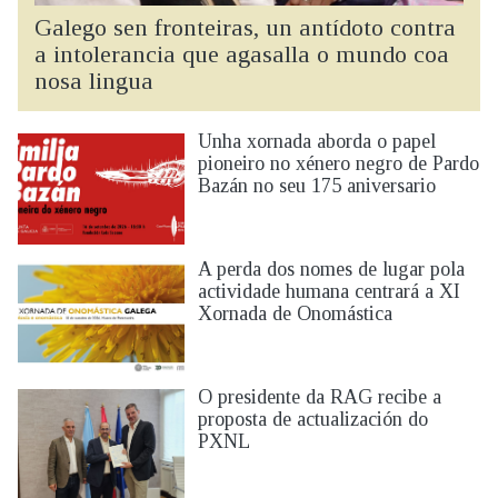
IDENTIDADE CORPORATIVA
Facebook
Twitter
Youtube
Instagram
Bluesky
Galego sen fronteiras, un antídoto contra
FIGURAS HOMENAXEADAS
MARCIAL DEL ADALID
a intolerancia que agasalla o mundo coa
HISTORIA
CASA-MUSEO EMILIA PARDO
nosa lingua
BAZÁN
60 ANOS DLG
PRIMAVERA DAS LETRAS
Unha xornada aborda o papel
pioneiro no xénero negro de Pardo
PORTAL DAS PALABRAS
Bazán no seu 175 aniversario
A perda dos nomes de lugar pola
actividade humana centrará a XI
Xornada de Onomástica
O presidente da RAG recibe a
proposta de actualización do
PXNL