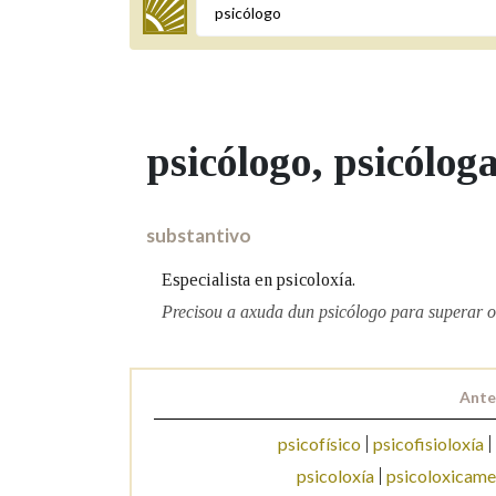
Termo a buscar
psicólogo
, psicólog
BUSCAR NOS LEMAS
Comeza por
substantivo
Especialista en psicoloxía.
Remata por
Precisou a axuda dun psicólogo para superar o
Ante
Contén
psicofísico
psicofisioloxía
psicoloxía
psicoloxicame
OUTRAS OPCIÓNS DE BUSCA