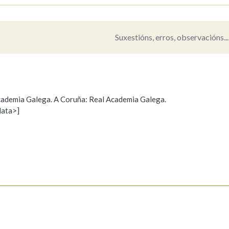
Pertence a
Suxestións, erros, observacións...
AXUDA NA BUSCA
LIMPAR
BUSCA
 Academia Galega. A Coruña: Real Academia Galega.
data>]
Propoño mellorar a definición
Actualización
s