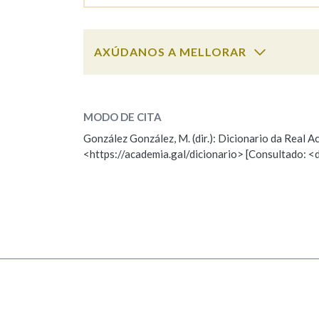
Marcas gramaticais
AXÚDANOS A MELLORAR
psicólogo
SOBRE A PALABRA:
MODO DE CITA
ESCOLLE UNHA OPCIÓN:
González González, M. (dir.): Dicionario da Real
<https://academia.gal/dicionario> [Consultado: <
Observación
Hai un erro na palabra
Falta unha voz
Nome
Apelido
Enderezo electrónico