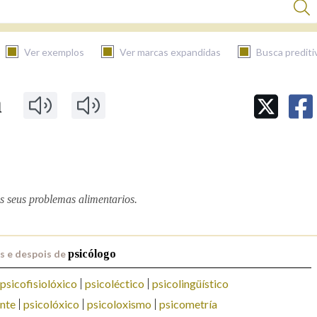
Ver exemplos
Ver marcas expandidas
Busca prediti
a
BUSCAR NO CONTIDO
Nas definicións
Nos exemplos
s seus problemas alimentarios.
s e despois de
psicólogo
Na fraseoloxía
psicofisiolóxico
psicoléctico
psicolingüístico
nte
psicolóxico
psicoloxismo
psicometría