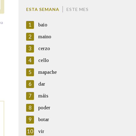
ESTA SEMANA
ESTE MES
va
1
baio
2
maino
3
cerzo
4
cello
5
mapache
6
dar
7
máis
8
poder
9
botar
10
vir