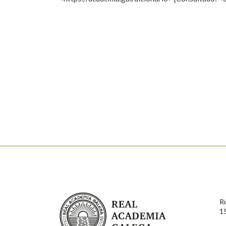
Nome
Apelido
Marcas gramaticais
Enderezo electrónico
Comentario
En cumprimento da normativa vixente en materia de P
aqueles usuarios que faciliten o seu correo electrónico
serán obxecto de tratamento automatizado de carácter 
Real Academia Galega
usuarios poderán exercer o seu dereito de acceso, rect
R
connosco.
1
Lin e acepto as condicións da política de 