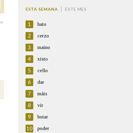
ESTA SEMANA
ESTE MES
va
1
baio
2
cerzo
3
maino
4
xisto
5
cello
6
dar
7
máis
8
vir
9
botar
10
poder