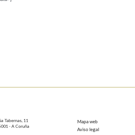
s
Pertence a
AXUDA NA BUSCA
LIMPAR
BUSCA
rotección de Datos de Carácter Persoal, a Real Academia Galega informa a
, así como calquera outra información de carácter persoal, que estes datos
confidencial e incorporados aos seus ficheiros informáticos. Así mesmo, os
ificación, oposición e cancelación dos seus datos poñéndose en contacto
úa Tabernas, 11
Mapa web
5001 - A Coruña
Aviso legal
privacidade