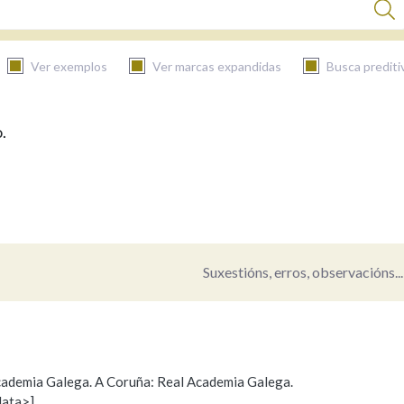
Ver exemplos
Ver marcas expandidas
Busca prediti
.
BUSCAR NO CONTIDO
Nas definicións
Nos exemplos
Suxestións, erros, observacións...
Na fraseoloxía
 Academia Galega. A Coruña: Real Academia Galega.
data>]