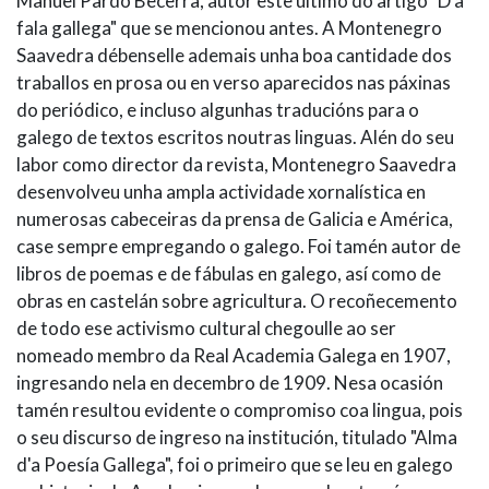
Manuel Pardo Becerra, autor este último do artigo "D'a
fala gallega" que se mencionou antes. A Montenegro
Saavedra débenselle ademais unha boa cantidade dos
traballos en prosa ou en verso aparecidos nas páxinas
do periódico, e incluso algunhas traducións para o
galego de textos escritos noutras linguas. Alén do seu
labor como director da revista, Montenegro Saavedra
desenvolveu unha ampla actividade xornalística en
numerosas cabeceiras da prensa de Galicia e América,
case sempre empregando o galego. Foi tamén autor de
libros de poemas e de fábulas en galego, así como de
obras en castelán sobre agricultura. O recoñecemento
de todo ese activismo cultural chegoulle ao ser
nomeado membro da Real Academia Galega en 1907,
ingresando nela en decembro de 1909. Nesa ocasión
tamén resultou evidente o compromiso coa lingua, pois
o seu discurso de ingreso na institución, titulado "Alma
d'a Poesía Gallega", foi o primeiro que se leu en galego