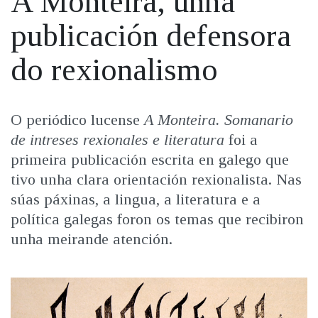
A Monteira, unha
IDENTIDADE CORPORATIVA
Facebook
Twitter
Youtube
Instagram
Bluesky
FIGURAS HOMENAXEADAS
publicación defensora
MARCIAL DEL ADALID
HISTORIA
CASA-MUSEO EMILIA PARDO
do rexionalismo
BAZÁN
60 ANOS DLG
PRIMAVERA DAS LETRAS
PORTAL DAS PALABRAS
06/06/2022
O periódico lucense
A Monteira. Somanario
de intreses rexionales e literatura
foi a
primeira publicación escrita en galego que
tivo unha clara orientación rexionalista. Nas
súas páxinas, a lingua, a literatura e a
política galegas foron os temas que recibiron
unha meirande atención.