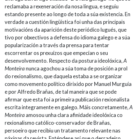
reclamaba a rexeneración da nosa lingua, e seguiu
estando presente ao longo de toda a súa existencia. En
verdade a cuestión lingüística foi unha das principais
motivacións da aparición deste periódico lugués, que
tivo por obxectivos a defensa do idioma galego e a súa
popularización a través da prensa para tentar
escorrentar os prexuízos que empecían o seu
desenvolvemento. Respecto da postura ideolóxica,
A
Monteira
nunca agochou a súa toma de posición a prol
do rexionalismo, que daquela estaba a se organizar
como movemento político dirixido por Manuel Murguía
e por Alfredo Brañas, de tal maneira que se pode
afirmar que esta foi a primeira publicación rexionalista
escrita integramente en galego. Máis concretamente,
A
Monteira
amosou unha clara afinidade ideolóxica co
rexionalismo católico-conservador de Brañas,
persoeiro que recibiu un tratamento relevante nas
páxinas da revista. Enténdese así que o derradeiro