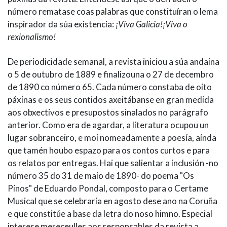
número rematase coas palabras que constituíran o lema
inspirador da súa existencia:
¡Viva Galicia!¡Viva o
rexionalismo!
De periodicidade semanal, a revista iniciou a súa andaina
o 5 de outubro de 1889 e finalizouna o 27 de decembro
de 1890 co número 65. Cada número constaba de oito
páxinas e os seus contidos axeitábanse en gran medida
aos obxectivos e presupostos sinalados no parágrafo
anterior. Como era de agardar, a literatura ocupou un
lugar sobranceiro, e moi nomeadamente a poesía, aínda
que tamén houbo espazo para os contos curtos e para
os relatos por entregas. Hai que salientar a inclusión -no
número 35 do 31 de maio de 1890- do poema "Os
Pinos" de Eduardo Pondal, composto para o Certame
Musical que se celebraría en agosto dese ano na Coruña
e que constitúe a base da letra do noso himno. Especial
interese mereceulles aos responsables da revista a