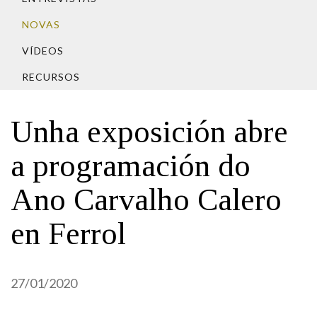
IDENTIDADE CORPORATIVA
Facebook
Twitter
Youtube
Instagram
Bluesky
FIGURAS HOMENAXEADAS
NOVAS
MARCIAL DEL ADALID
HISTORIA
CASA-MUSEO EMILIA PARDO
VÍDEOS
BAZÁN
60 ANOS DLG
RECURSOS
PRIMAVERA DAS LETRAS
PORTAL DAS PALABRAS
Unha exposición abre
a programación do
Ano Carvalho Calero
en Ferrol
27/01/2020