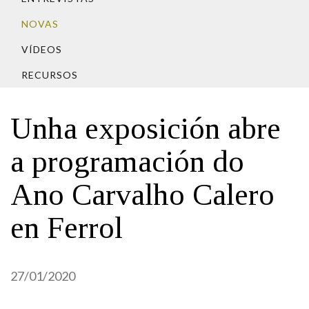
IDENTIDADE CORPORATIVA
Facebook
Twitter
Youtube
Instagram
Bluesky
FIGURAS HOMENAXEADAS
NOVAS
MARCIAL DEL ADALID
HISTORIA
CASA-MUSEO EMILIA PARDO
VÍDEOS
BAZÁN
60 ANOS DLG
RECURSOS
PRIMAVERA DAS LETRAS
PORTAL DAS PALABRAS
Unha exposición abre
a programación do
Ano Carvalho Calero
en Ferrol
27/01/2020