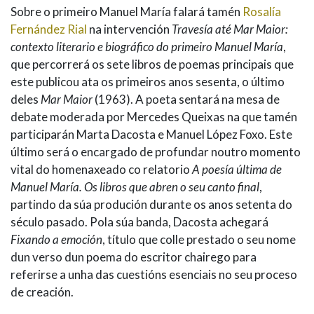
Sobre o primeiro Manuel María falará tamén
Rosalía
Fernández Rial
na intervención
Travesía até Mar Maior:
contexto literario e biográfico do primeiro Manuel María
,
que percorrerá os sete libros de poemas principais que
este publicou ata os primeiros anos sesenta, o último
deles
Mar Maior
(1963). A poeta sentará na mesa de
debate moderada por Mercedes Queixas na que tamén
participarán Marta Dacosta e Manuel López Foxo. Este
último será o encargado de profundar noutro momento
vital do homenaxeado co relatorio
A poesía última de
Manuel María. Os libros que abren o seu canto final
,
partindo da súa produción durante os anos setenta do
século pasado. Pola súa banda, Dacosta achegará
Fixando a emoción
, título que colle prestado o seu nome
dun verso dun poema do escritor chairego para
referirse a unha das cuestións esenciais no seu proceso
de creación.