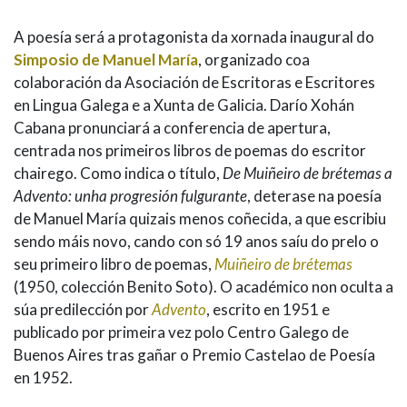
A poesía será a protagonista da xornada inaugural do
Simposio de Manuel María
, organizado coa
colaboración da Asociación de Escritoras e Escritores
en Lingua Galega e a Xunta de Galicia. Darío Xohán
Cabana pronunciará a conferencia de apertura,
centrada nos primeiros libros de poemas do escritor
chairego. Como indica o título,
De Muiñeiro de brétemas a
Advento: unha progresión fulgurante
, deterase na poesía
de Manuel María quizais menos coñecida, a que escribiu
sendo máis novo, cando con só 19 anos saíu do prelo o
seu primeiro libro de poemas,
Muiñeiro de brétemas
(1950, colección Benito Soto). O académico non oculta a
súa predilección por
Advento
, escrito en 1951 e
publicado por primeira vez polo Centro Galego de
Buenos Aires tras gañar o Premio Castelao de Poesía
en 1952.