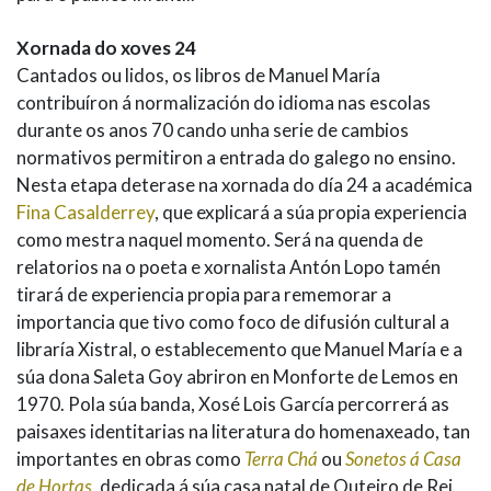
Xornada do xoves 24
Cantados ou lidos, os libros de Manuel María
contribuíron á normalización do idioma nas escolas
durante os anos 70 cando unha serie de cambios
normativos permitiron a entrada do galego no ensino.
Nesta etapa deterase na xornada do día 24 a académica
Fina Casalderrey
, que explicará a súa propia experiencia
como mestra naquel momento. Será na quenda de
relatorios na o poeta e xornalista Antón Lopo tamén
tirará de experiencia propia para rememorar a
importancia que tivo como foco de difusión cultural a
libraría Xistral, o establecemento que Manuel María e a
súa dona Saleta Goy abriron en Monforte de Lemos en
1970. Pola súa banda, Xosé Lois García percorrerá as
paisaxes identitarias na literatura do homenaxeado, tan
importantes en obras como
Terra Chá
ou
Sonetos á Casa
de Hortas
, dedicada á súa casa natal de Outeiro de Rei,