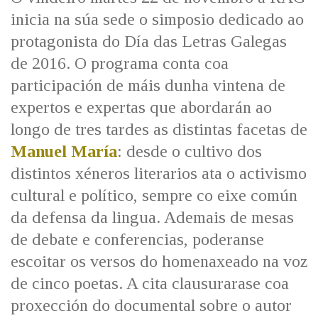
IDENTIDADE CORPORATIVA
Facebook
Twitter
Youtube
Instagram
Bluesky
inicia na súa sede o simposio dedicado ao
FIGURAS HOMENAXEADAS
MARCIAL DEL ADALID
protagonista do Día das Letras Galegas
HISTORIA
CASA-MUSEO EMILIA PARDO
de 2016. O programa conta coa
BAZÁN
60 ANOS DLG
participación de máis dunha vintena de
PRIMAVERA DAS LETRAS
expertos e expertas que abordarán ao
PORTAL DAS PALABRAS
longo de tres tardes as distintas facetas de
Manuel María
: desde o cultivo dos
distintos xéneros literarios ata o activismo
cultural e político, sempre co eixe común
da defensa da lingua. Ademais de mesas
de debate e conferencias, poderanse
escoitar os versos do homenaxeado na voz
de cinco poetas. A cita clausurarase coa
proxección do documental sobre o autor