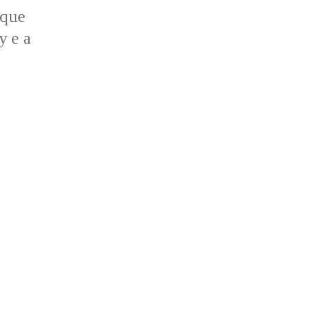
 que
y e a