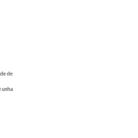
lde de
é unha