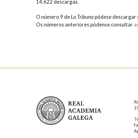
14.622 descargas.
O número 9 de
La Tribuna
pódese descargar
Os números anteriores pódense consultar
a
Real Academia Galega
R
1
T
F
A