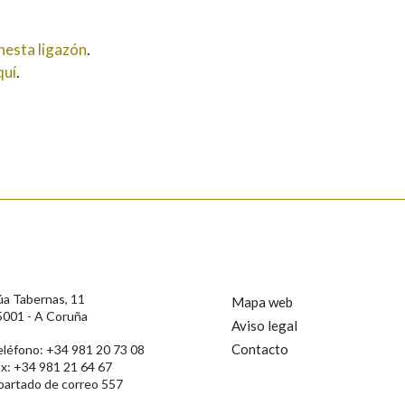
nesta ligazón
.
quí
.
úa Tabernas, 11
Mapa web
5001 - A Coruña
Aviso legal
Contacto
eléfono: +34 981 20 73 08
ax: +34 981 21 64 67
partado de correo 557