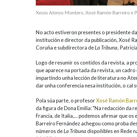
Xesús Alonso Montero, Xosé Ramón Barreiro e Pa
No acto estiveron presentes o presidente d
institución e director da publicación, Xosé
Coruña e subdirectora de
La Tribuna
, Patrici
Logo de resumir os contidos da revista, a pro
que aparece na portada da revista, un cadr
impartindo unha lección de literatura no Ate
dar unha conferencia nesa institución, o ca
Pola súa parte, o profesor
Xosé Ramón Barre
da figura de Dona Emilia: "Na redacción da 
Francia, de Italia,… podemos afirmar que os
Barreiro Fernández achegou como proba desta
números de
La Tribuna
dispoñibles en Rede n