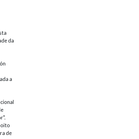
sta
ade da
ión
dada a
acional
de
r".
 oito
ra de