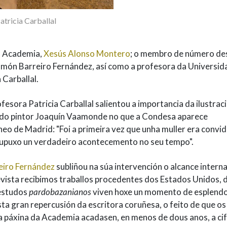
tricia Carballal
a Academia,
Xesús Alonso Montero
; o membro de número de
 Ramón Barreiro Fernández, así como a profesora da Universid
a Carballal.
fesora Patricia Carballal salientou a importancia da ilustrac
o do pintor Joaquín Vaamonde no que a Condesa aparece
neo de Madrid: "Foi a primeira vez que unha muller era convi
l supuxo un verdadeiro acontecemento no seu tempo".
iro Fernández
subliñou na súa intervención o alcance intern
revista recibimos traballos procedentes dos Estados Unidos, 
 estudos
pardobazanianos
viven hoxe un momento de esplendo
 gran repercusión da escritora coruñesa, o feito de que os
a páxina da Academia acadasen, en menos de dous anos, a cif