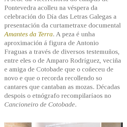
IDENTIDADE CORPORATIVA
Facebook
Twitter
Youtube
Instagram
Bluesky
Pontevedra acolleu na véspera da
FIGURAS HOMENAXEADAS
MARCIAL DEL ADALID
celebración do Día das Letras Galegas a
HISTORIA
CASA-MUSEO EMILIA PARDO
presentación da curtametraxe documental
BAZÁN
60 ANOS DLG
Amantes da Terra
. A peza é unha
PRIMAVERA DAS LETRAS
aproximación á figura de Antonio
PORTAL DAS PALABRAS
Fraguas a través de diversos testemuños,
entre eles o de Amparo Rodríguez, veciña
e amiga de Cotobade que o coñeceu de
novo e que o recorda recollendo so
cantares que cantaban as mozas. Décadas
despois o etnógrafo recompilaríaos no
Cancioneiro de Cotobade
.