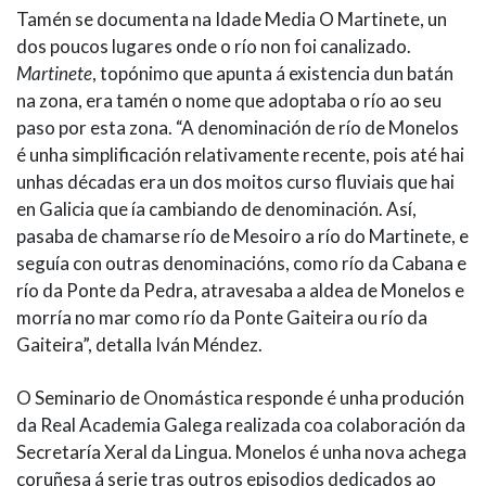
Tamén se documenta na Idade Media
O Martinete, un
dos poucos lugares onde o río non foi canalizado.
Martinete
, topónimo que apunta á existencia dun batán
na zona, era tamén o nome que adoptaba o río ao seu
paso por esta zona. “A denominación de río de Monelos
é unha simplificación relativamente recente, pois até hai
unhas décadas era un dos moitos curso fluviais que hai
en Galicia que ía cambiando de denominación. Así,
pasaba de chamarse río de Mesoiro a río do Martinete, e
seguía con outras denominacións, como río da Cabana e
río da Ponte da Pedra, atravesaba a aldea de Monelos e
morría no mar como río da Ponte Gaiteira ou río da
Gaiteira”, detalla Iván Méndez.
O Seminario de Onomástica responde é unha produción
da Real Academia Galega realizada coa colaboración da
Secretaría Xeral da Lingua. Monelos é unha nova achega
coruñesa á serie tras outros episodios dedicados ao