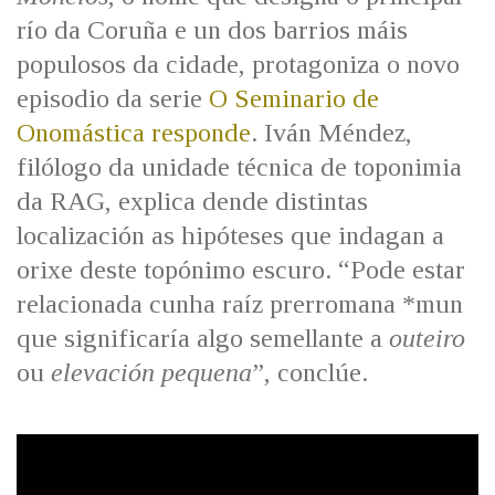
IDENTIDADE CORPORATIVA
Facebook
Twitter
Youtube
Instagram
Bluesky
río da Coruña e un dos barrios máis
FIGURAS HOMENAXEADAS
MARCIAL DEL ADALID
populosos da cidade, protagoniza o novo
HISTORIA
CASA-MUSEO EMILIA PARDO
episodio da serie
O Seminario de
BAZÁN
60 ANOS DLG
Onomástica responde
. Iván Méndez,
PRIMAVERA DAS LETRAS
filólogo da unidade técnica de toponimia
PORTAL DAS PALABRAS
da RAG, explica dende distintas
localización as hipóteses que indagan a
orixe deste topónimo escuro. “Pode estar
relacionada cunha raíz prerromana *mun
que significaría algo semellante a
outeiro
ou
elevación pequena
”, conclúe.